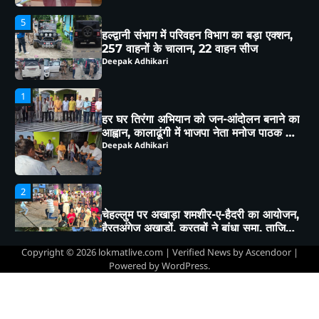
1
हर घर तिरंगा अभियान को जन-आंदोलन बनाने का
आह्वान, कालाढूंगी में भाजपा नेता मनोज पाठक ने
क्षेत्रवासियों संग किया विचार-विमर्श
Deepak Adhikari
2
चेहल्लुम पर अखाड़ा शमशीर-ए-हैदरी का आयोजन,
हैरतअंगेज़ अखाड़ों, करतबों ने बांधा समा, ताज़िया
दारों, दंगल विजेताओं व लंगर कमेटियों का हुआ
Deepak Adhikari
सम्मान
3
कत्युरी राजवंश के इतिहास को बचाने रानीबाग
शनि मंदिर के अतिक्रमण हटाने के लिए 9 अगस्त
को होगी स्वाभिमान रैली
Deepak Adhikari
Copyright © 2026
lokmatlive.com
| Verified News by
Ascendoor
|
4
Powered by
WordPress
.
हल्द्वानी:(बड़ी खबर)-भू-कानून उल्लंघन पर डीएम
का बड़ा फैसला, 250 वर्ग मीटर भूमि राज्य
सरकार के नाम
Deepak Adhikari