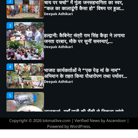
3
हल्द्वानी: कैबिनेट मंत्री राम सिंह कैड़ा ने लगाया
जनता दरबार, मौके पर सुनीं समस्याएं,
अधिकारियों को दिए सख्त निर्देश
Deepak Adhikari
4
भाजपा कार्यकर्ताओं ने *‘एक पेड़ मां के नाम’*
अभियान के तहत किया पौधारोपण तथा पर्यावरण
संरक्षण का लिया संकल्प
Deepak Adhikari
5
लालकुआं- यहाँ पानी की टँकी से निकला सांपो
का जखीरा, मचा हड़कंप।
Deepak Adhikari
Copyright © 2026
lokmatlive.com
| Verified News by
Ascendoor
|
1
Powered by
WordPress
.
भीमताल के नियोजित विकास को लेकर दर्जा
राज्यमंत्री भावना मेहरा ने मुख्यमंत्री को सौंपा