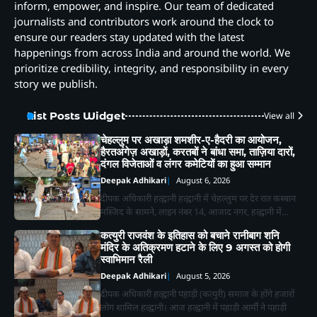
inform, empower, and inspire. Our team of dedicated
journalists and contributors work around the clock to
ensure our readers stay updated with the latest
happenings from across India and around the world. We
prioritize credibility, integrity, and responsibility in every
story we publish.
List Posts Widget
View all
चेहल्लुम पर अखाड़ा शमशीर-ए-हैदरी का आयोजन,
हैरतअंगेज़ अखाड़ों, करतबों ने बांधा समा, ताज़िया दारों,
दंगल विजेताओं व लंगर कमेटियों का हुआ सम्मान
Deepak Adhikari
August 6, 2026
दीपक अधिकारी हल्द्वानी हल्द्वानी में चेहल्लुम पर देर रात कस्बान
मस्जिद के सामने, लाइन नंबर 14, आजाद नगर, हल्द्वानी में…
कत्युरी राजवंश के इतिहास को बचाने रानीबाग शनि
मंदिर के अतिक्रमण हटाने के लिए 9 अगस्त को होगी
स्वाभिमान रैली
Deepak Adhikari
August 5, 2026
दीपक अधिकारी हल्द्वानी पहाड़ी (कत्युरी) समाज के होंगे हजारों
लोग शामिल हल्द्वानी। आज हल्द्वानी में पहाड़ी आर्मी ने पहाड़ी