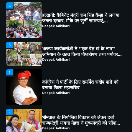
5
भाजपा कार्यकर्ताओं ने *‘एक पेड़ मां के नाम’*
अभियान के तहत किया पौधारोपण तथा पर्यावरण
संरक्षण का लिया संकल्प
Deepak Adhikari
1
कांग्रेस ने पार्टी के लिए समर्पित संदीप पांडे को
बनाया जिला महासचिव
Deepak Adhikari
2
भीमताल के नियोजित विकास को लेकर दर्जा
राज्यमंत्री भावना मेहरा ने मुख्यमंत्री को सौंपा
विस्तृत मांगपत्र
Deepak Adhikari
3
चाय पर चर्चा” में गूंजा जनसहभागिता का स्वर,
“कल का कालाढूंगी कैसा हो” विषय पर हुआ
व्यापक मंथन
Deepak Adhikari