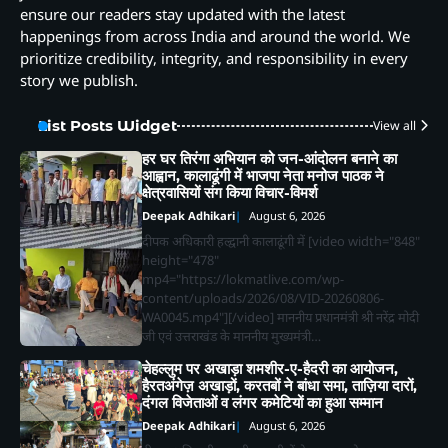
ensure our readers stay updated with the latest
happenings from across India and around the world. We
prioritize credibility, integrity, and responsibility in every
story we publish.
List Posts Widget
View all
हर घर तिरंगा अभियान को जन-आंदोलन बनाने का
आह्वान, कालाढूंगी में भाजपा नेता मनोज पाठक ने
क्षेत्रवासियों संग किया विचार-विमर्श
Deepak Adhikari
August 6, 2026
दीपक अधिकारी हल्द्वानी कालाढूंगी में [video width="848"
height="478"
mp4="https://lokmatlive.com/wp-
content/uploads/2026/08/VID-20260806-
WA0045.mp4"][/video] माननीय प्रधानमंत्री श्री नरेंद्र मोदी
जी एवं उत्तराखंड के माननीय मुख्यमंत्री…
चेहल्लुम पर अखाड़ा शमशीर-ए-हैदरी का आयोजन,
हैरतअंगेज़ अखाड़ों, करतबों ने बांधा समा, ताज़िया दारों,
दंगल विजेताओं व लंगर कमेटियों का हुआ सम्मान
Deepak Adhikari
August 6, 2026