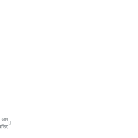
हा आप
देखिए