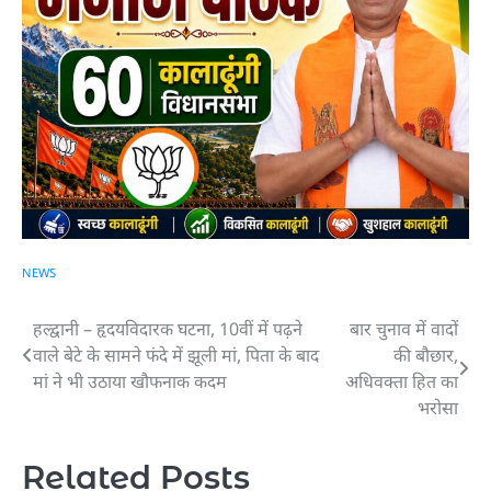
NEWS
हल्द्वानी – हृदयविदारक घटना, 10वीं में पढ़ने
बार चुनाव में वादों
Post
वाले बेटे के सामने फंदे में झूली मां, पिता के बाद
की बौछार,
navigation
मां ने भी उठाया खौफनाक कदम
अधिवक्ता हित का
भरोसा
Related Posts