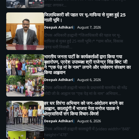
लाइट लगाकर…
जिलाधिकारी की पहल पर भू-माफिया से मुक्त हुई 25
नाली भूमि।
Deepak Adhikari
August 7, 2026
दीपक अधिकारी हल्द्वानी *जिलाधिकारी की पहल पर भू-
माफिया से मुक्त हुई 25 नाली भूमि।* *ग्राम कौल, विकास
खण्ड धारी निवासी…
भारतीय जनता पार्टी के कार्यकर्ताओं द्वारा किया गया
बृक्षारोपण, प्रदेश उपाध्यक्ष श्री राजेन्द्र सिंह बिष्ट जी
ने “एक पेड़ मां के नाम” लगाने और पर्यावरण संरक्षण का
किया आहृवान
Deepak Adhikari
August 6, 2026
दीपक अधिकारी हल्द्वानी भारत के प्रधानमंत्री माननीय श्री नरेंद्र
मोदी जी के आह्वान पर “एक पेड़ मां के नाम” अभियान…
हर घर तिरंगा अभियान को जन-आंदोलन बनाने का
आह्वान, कालाढूंगी में भाजपा नेता मनोज पाठक ने
क्षेत्रवासियों संग किया विचार-विमर्श
Deepak Adhikari
August 6, 2026
दीपक अधिकारी हल्द्वानी कालाढूंगी में [video width="848"
height="478"