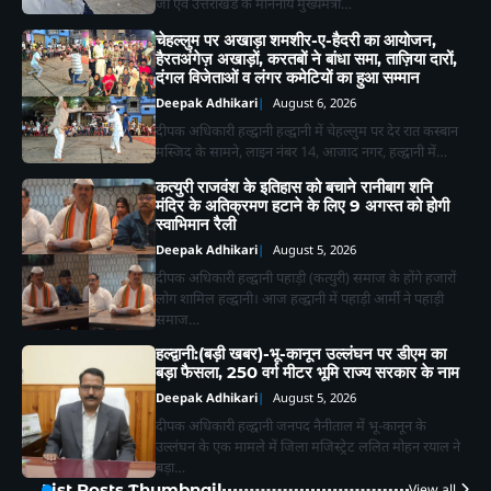
जी एवं उत्तराखंड के माननीय मुख्यमंत्री…
चेहल्लुम पर अखाड़ा शमशीर-ए-हैदरी का आयोजन,
हैरतअंगेज़ अखाड़ों, करतबों ने बांधा समा, ताज़िया दारों,
दंगल विजेताओं व लंगर कमेटियों का हुआ सम्मान
Deepak Adhikari
August 6, 2026
दीपक अधिकारी हल्द्वानी हल्द्वानी में चेहल्लुम पर देर रात कस्बान
मस्जिद के सामने, लाइन नंबर 14, आजाद नगर, हल्द्वानी में…
2
कत्युरी राजवंश के इतिहास को बचाने रानीबाग शनि
भीमताल के नियोजित विकास को लेकर दर्जा
मंदिर के अतिक्रमण हटाने के लिए 9 अगस्त को होगी
राज्यमंत्री भावना मेहरा ने मुख्यमंत्री को सौंपा
स्वाभिमान रैली
विस्तृत मांगपत्र
Deepak Adhikari
Deepak Adhikari
August 5, 2026
दीपक अधिकारी हल्द्वानी पहाड़ी (कत्युरी) समाज के होंगे हजारों
3
चाय पर चर्चा” में गूंजा जनसहभागिता का स्वर,
लोग शामिल हल्द्वानी। आज हल्द्वानी में पहाड़ी आर्मी ने पहाड़ी
“कल का कालाढूंगी कैसा हो” विषय पर हुआ
समाज…
व्यापक मंथन
Deepak Adhikari
हल्द्वानी:(बड़ी खबर)-भू-कानून उल्लंघन पर डीएम का
बड़ा फैसला, 250 वर्ग मीटर भूमि राज्य सरकार के नाम
4
Deepak Adhikari
August 5, 2026
हल्द्वानी: कैबिनेट मंत्री राम सिंह कैड़ा ने लगाया
दीपक अधिकारी हल्द्वानी जनपद नैनीताल में भू-कानून के
जनता दरबार, मौके पर सुनीं समस्याएं,
उल्लंघन के एक मामले में जिला मजिस्ट्रेट ललित मोहन रयाल ने
अधिकारियों को दिए सख्त निर्देश
Deepak Adhikari
बड़ा…
List Posts Thumbnail
View all