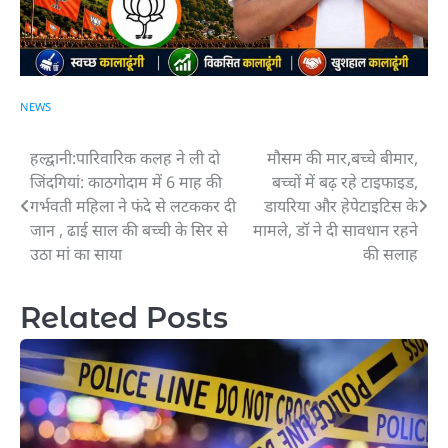
NEWS
हल्द्वानी:पारिवारिक कलह ने ली दो
मौसम की मार,बच्चे बीमार,
Post
जिंदगियां: काठगोदाम में 6 माह की
बच्चों में बढ़ रहे टाइफाइड,
navigation
गर्भवती महिला ने फंदे से लटककर दी
डायरिया और हेपेटाइटिस के
जान , ढाई साल की बच्ची के सिर से
मामले, डॉ ने दी सावधान रहने
उठा मां का साया
की सलाह
Related Posts