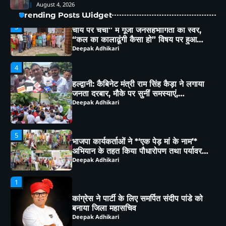
August 4, 2026
Trending Posts Widget
हल्द्वानी: कैबिनेट मंत्री राम सिंह कैड़ा ने लगाया
जनता दरबार, मौके पर सुनीं समस्याएं,
अधिकारियों को दिए सख्त निर्देश
Deepak Adhikari
5
भाजपा कार्यकर्ताओं ने *‘एक पेड़ मां के नाम’*
अभियान के तहत किया पौधारोपण तथा पर्यावरण
संरक्षण का लिया संकल्प
Deepak Adhikari
1
कांग्रेस ने पार्टी के लिए समर्पित संदीप पांडे को
बनाया जिला महासचिव
Deepak Adhikari
2
भीमताल के नियोजित विकास को लेकर दर्जा
राज्यमंत्री भावना मेहरा ने मुख्यमंत्री को सौंपा
विस्तृत मांगपत्र
Deepak Adhikari