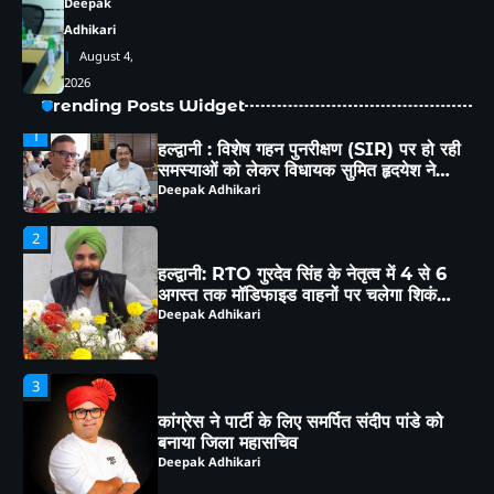
Deepak
Adhikari
1
हल्द्वानी : विशेष गहन पुनरीक्षण (SIR) पर हो रही
August 4,
समस्याओं को लेकर विधायक सुमित हृदयेश ने
2026
सिटी मजिस्ट्रेट से की चर्चा
Deepak Adhikari
Trending Posts Widget
2
हल्द्वानी: RTO गुरदेव सिंह के नेतृत्व में 4 से 6
अगस्त तक मॉडिफाइड वाहनों पर चलेगा शिकंजा,
ब्लैक फिल्म-हूटर-रेट्रो साइलेंसर पर होगी सख्त
Deepak Adhikari
कार्रवाई
3
कांग्रेस ने पार्टी के लिए समर्पित संदीप पांडे को
बनाया जिला महासचिव
Deepak Adhikari
4
भीमताल के नियोजित विकास को लेकर दर्जा
राज्यमंत्री भावना मेहरा ने मुख्यमंत्री को सौंपा
विस्तृत मांगपत्र
Deepak Adhikari