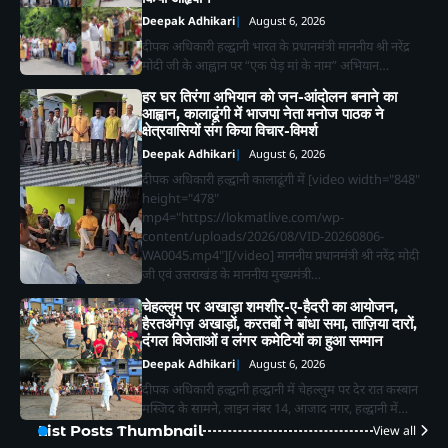
Deepak Adhikari
August 6, 2026
दीपक अधिकारी हल्द्वानी भारत के प्रधानमंत्री माननीय श्री नरेंद्र
मोदी जी के आह्वान पर “एक पेड़ मां के नाम” अभियान…
हर घर तिरंगा अभियान को जन-आंदोलन बनाने का
आह्वान, कालाढूंगी में भाजपा नेता मनोज पाठक ने
क्षेत्रवासियों संग किया विचार-विमर्श
Deepak Adhikari
August 6, 2026
दीपक अधिकारी हल्द्वानी कालाढूंगी में [video width="848"
height="478"
mp4="https://lokmatlive.com/wp-
content/uploads/2026/08/VID-20260806-
WA0045.mp4"][/video] माननीय प्रधानमंत्री श्री नरेंद्र मोदी
जी एवं उत्तराखंड के माननीय मुख्यमंत्री…
चेहल्लुम पर अखाड़ा शमशीर-ए-हैदरी का आयोजन,
हैरतअंगेज़ अखाड़ों, करतबों ने बांधा समा, ताज़िया दारों,
दंगल विजेताओं व लंगर कमेटियों का हुआ सम्मान
Deepak Adhikari
August 6, 2026
दीपक अधिकारी हल्द्वानी हल्द्वानी में चेहल्लुम पर देर रात कस्बान
मस्जिद के सामने, लाइन नंबर 14, आजाद नगर, हल्द्वानी में…
List Posts Thumbnail
View all