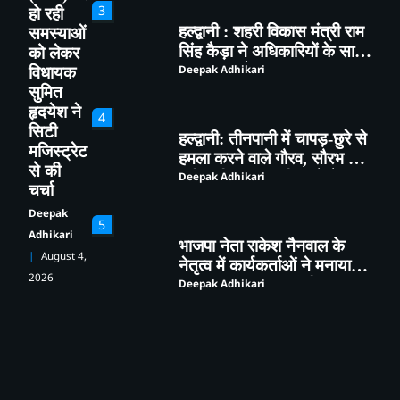
3
हो रही
हल्द्वानी : शहरी विकास मंत्री राम
समस्याओं
सिंह कैड़ा ने अधिकारियों के साथ
को लेकर
की समीक्षा बैठक
Deepak Adhikari
विधायक
सुमित
हृदयेश ने
4
सिटी
हल्द्वानी: तीनपानी में चापड़-छुरे से
मजिस्ट्रेट
हमला करने वाले गौरव, सौरभ और
से की
सचिन गिरफ्तार, पुलिस ने भेजा
Deepak Adhikari
चर्चा
जेल
Deepak
5
Adhikari
भाजपा नेता राकेश नैनवाल के
August 4,
नेतृत्व में कार्यकर्ताओं ने मनाया
2026
राष्ट्रीय सह महामंत्री शिवप्रकाश
Deepak Adhikari
का जन्मदिन
1
भाजपा कार्यकर्ताओं ने *‘एक पेड़
मां के नाम’* अभियान के तहत
किया पौधारोपण तथा पर्यावरण
Deepak Adhikari