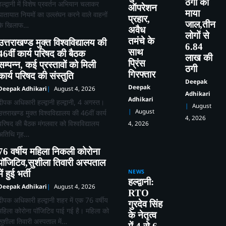
ठगी का
हल्द्वानी में विशेष प्रवर्तन अभियान चलाकर
ऑपरेशन
माया
यातायात नियमों का उल्लंघन करने वाले वाहनों
प्रहार,
जाल,तीन
के खिलाफ…
अवैध
लोगों से
तमंचे के
उत्तराखण्ड मुक्त विश्वविद्यालय की
6.84
साथ
46वीं कार्य परिषद की बैठक
लाख की
प्रिंस
सम्पन्न, कई प्रस्तावों को मिली
ठगी
गिरफ्तार
कार्य परिषद की संस्तुति
Deepak
Deepak
Deepak Adhikari
August 4, 2026
Adhikari
Adhikari
दीपक अधिकारी हल्द्वानी हल्द्वानी, 4 अगस्त।
August
August
उत्तराखण्ड मुक्त विश्वविद्यालय की 46वीं कार्य
4, 2026
परिषद की बैठक मंगलवार को विश्वविद्यालय
4, 2026
अतिथि गृह…
76 वर्षीय महिला निकली कोरोना
पॉजिटिव,सुशीला तिवारी अस्पताल
NEWS
में हुई भर्ती
हल्द्वानी:
Deepak Adhikari
August 4, 2026
RTO
दीपक अधिकारी हल्द्वानी शहर में एक 76 वर्षीय
गुरदेव सिंह
महिला कोरोना पॉजिटिव पाई गई है। महिला को
के नेतृत्व
सुशीला तिवारी अस्पताल में…