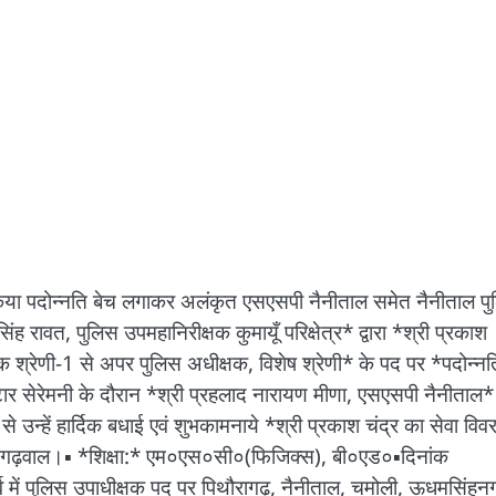
पर किया पदोन्नति बेच लगाकर अलंकृत एसएसपी नैनीताल समेत नैनीताल प
रावत, पुलिस उपमहानिरीक्षक कुमायूँ परिक्षेत्र* द्वारा *श्री प्रकाश
श्रेणी-1 से अपर पुलिस अधीक्षक, विशेष श्रेणी* के पद पर *पदोन्नति
टार सेरेमनी के दौरान *श्री प्रहलाद नारायण मीणा, एसएसपी नैनीताल*
उन्हें हार्दिक बधाई एवं शुभकामनाये *श्री प्रकाश चंद्र का सेवा विव
़ी गढ़वाल।▪️ *शिक्षा:* एम०एस०सी०(फिजिक्स), बी०एड०▪️दिनांक
्व में पुलिस उपाधीक्षक पद पर पिथौरागढ़, नैनीताल, चमोली, ऊधमसिंहन