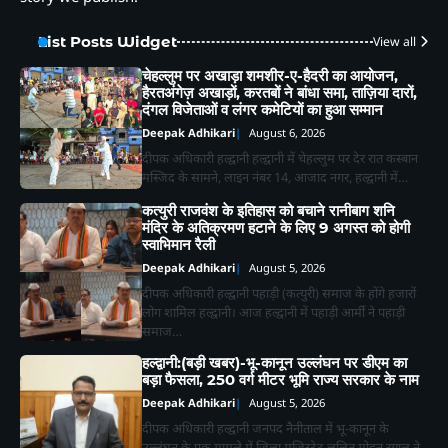
List Posts Widget
View all
चेहल्लुम पर अखाड़ा शमशीर-ए-हैदरी का आयोजन,
हैरतअंगेज़ अखाड़ों, करतबों ने बांधा समा, ताज़िया दारों,
दंगल विजेताओं व लंगर कमेटियों का हुआ सम्मान
Deepak Adhikari
August 6, 2026
दीपक अधिकारी हल्द्वानी हल्द्वानी में चेहल्लुम पर देर रात कस्बान
मस्जिद के सामने, लाइन नंबर 14, आजाद नगर, हल्द्वानी में…
कत्युरी राजवंश के इतिहास को बचाने रानीबाग शनि
मंदिर के अतिक्रमण हटाने के लिए 9 अगस्त को होगी
स्वाभिमान रैली
Deepak Adhikari
August 5, 2026
दीपक अधिकारी हल्द्वानी पहाड़ी (कत्युरी) समाज के होंगे हजारों
लोग शामिल हल्द्वानी। आज हल्द्वानी में पहाड़ी आर्मी ने पहाड़ी
समाज…
हल्द्वानी:(बड़ी खबर)-भू-कानून उल्लंघन पर डीएम का
बड़ा फैसला, 250 वर्ग मीटर भूमि राज्य सरकार के नाम
Deepak Adhikari
August 5, 2026
दीपक अधिकारी हल्द्वानी जनपद नैनीताल में भू-कानून के
उल्लंघन के एक मामले में जिला मजिस्ट्रेट ललित मोहन रयाल ने