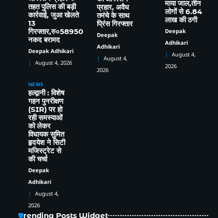
माया जाल,तीन
तहत पुलिस की बड़ी
प्रहार, अवैध
लोगों से 6.84
5
कार्रवाई, जुआ खेलते
तमंचे के साथ
लाख की ठगी
13
प्रिंस गिरफ्तार
हल्द्वानी: तीनपानी में चापड़-छुरे से हमला करने
गिरफ्तार,रु०58950
Deepak
Deepak
वाले गौरव, सौरभ और सचिन गिरफ्तार, पुलिस ने
नकद बरामद
Adhikari
भेजा जेल
Deepak Adhikari
Adhikari
Deepak Adhikari
August 4,
August 4,
August 4, 2026
2026
2026
1
NEWS
हल्द्वानी: कैबिनेट मंत्री राम सिंह कैड़ा ने लगाया
हल्द्वानी : विशेष
गहन पुनरीक्षण
जनता दरबार, मौके पर सुनीं समस्याएं,
(SIR) पर हो
अधिकारियों को दिए सख्त निर्देश
Deepak Adhikari
रही समस्याओं
को लेकर
विधायक सुमित
2
हृदयेश ने सिटी
भाजपा कार्यकर्ताओं ने *‘एक पेड़ मां के नाम’*
मजिस्ट्रेट से
अभियान के तहत किया पौधारोपण तथा पर्यावरण
की चर्चा
संरक्षण का लिया संकल्प
Deepak Adhikari
Deepak
Adhikari
3
August 4,
2026
लालकुआं- यहाँ पानी की टँकी से निकला सांपो
Trending Posts Widget