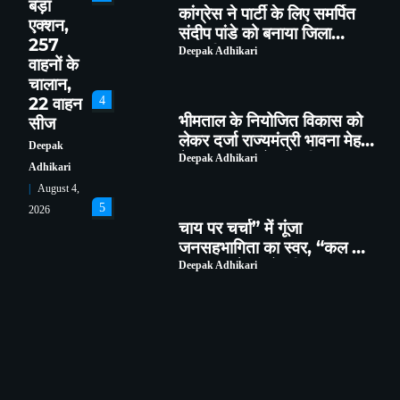
बड़ा
कांग्रेस ने पार्टी के लिए समर्पित
एक्शन,
संदीप पांडे को बनाया जिला
257
महासचिव
Deepak Adhikari
वाहनों के
चालान,
4
22 वाहन
भीमताल के नियोजित विकास को
सीज
लेकर दर्जा राज्यमंत्री भावना मेहरा
Deepak
ने मुख्यमंत्री को सौंपा विस्तृत
Deepak Adhikari
Adhikari
मांगपत्र
August 4,
5
2026
चाय पर चर्चा” में गूंजा
जनसहभागिता का स्वर, “कल का
कालाढूंगी कैसा हो” विषय पर हुआ
Deepak Adhikari
व्यापक मंथन
1
हल्द्वानी : विशेष गहन पुनरीक्षण
(SIR) पर हो रही समस्याओं को
लेकर विधायक सुमित हृदयेश ने
Deepak Adhikari
सिटी मजिस्ट्रेट से की चर्चा