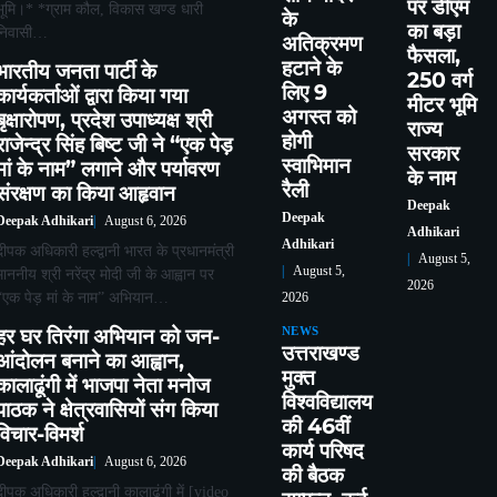
पर डीएम
भूमि।* *ग्राम कौल, विकास खण्ड धारी
के
का बड़ा
निवासी…
अतिक्रमण
फैसला,
हटाने के
भारतीय जनता पार्टी के
250 वर्ग
लिए 9
कार्यकर्ताओं द्वारा किया गया
मीटर भूमि
अगस्त को
बृक्षारोपण, प्रदेश उपाध्यक्ष श्री
राज्य
होगी
राजेन्द्र सिंह बिष्ट जी ने “एक पेड़
सरकार
स्वाभिमान
मां के नाम” लगाने और पर्यावरण
के नाम
रैली
संरक्षण का किया आहृवान
Deepak
Deepak
Deepak Adhikari
August 6, 2026
Adhikari
Adhikari
दीपक अधिकारी हल्द्वानी भारत के प्रधानमंत्री
August 5,
August 5,
माननीय श्री नरेंद्र मोदी जी के आह्वान पर
2026
“एक पेड़ मां के नाम” अभियान…
2026
हर घर तिरंगा अभियान को जन-
NEWS
उत्तराखण्ड
आंदोलन बनाने का आह्वान,
मुक्त
कालाढूंगी में भाजपा नेता मनोज
विश्वविद्यालय
पाठक ने क्षेत्रवासियों संग किया
की 46वीं
विचार-विमर्श
कार्य परिषद
Deepak Adhikari
August 6, 2026
की बैठक
दीपक अधिकारी हल्द्वानी कालाढूंगी में [video