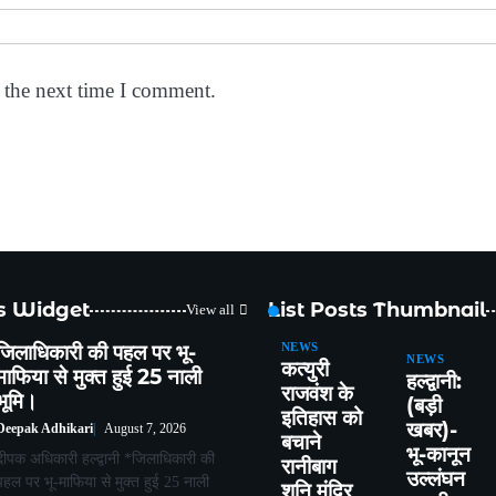
 the next time I comment.
ts Widget
List Posts Thumbnail
View all
जिलाधिकारी की पहल पर भू-
NEWS
NEWS
कत्युरी
माफिया से मुक्त हुई 25 नाली
हल्द्वानी:
राजवंश के
भूमि।
(बड़ी
इतिहास को
खबर)-
Deepak Adhikari
August 7, 2026
बचाने
भू-कानून
दीपक अधिकारी हल्द्वानी *जिलाधिकारी की
रानीबाग
उल्लंघन
पहल पर भू-माफिया से मुक्त हुई 25 नाली
शनि मंदिर