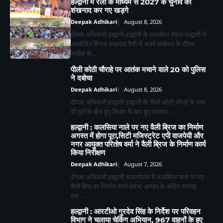
हल्द्वानी में रैली के माध्यम से 2027 के चुनाव का
शंखनाद कर गए खड़गे
Deepak Adhikari
August 8, 2026
दीपक अधिकारी हल्द्वानी हल्द्वानी के रामलीला मैदान हल्द्वानी में
आयोजित विजय शंखनाद रैली में अपने संबोधन के दौरान
कांग्रेस के…
पीली कोठी चौराहे पर आतंक मचाने वाले 20 को पुलिस
ने दबोचा
Deepak Adhikari
August 8, 2026
दीपक अधिकारी हल्द्वानी हल्द्वानी के पीली कोठी चौराहे के पास
दो गुटों के बीच हुए विवाद के बाद हुए पथराव…
हल्द्वानी : कलसिया नाले पर नए वैली ब्रिज का निर्माण
अगस्त में होगा पूरा,सिटी मजिस्ट्रेट एपी वाजपेयी और
नगर आयुक्त परितोष वर्मा ने वैली ब्रिज के निर्माण कार्य
किया निरीक्षण
Deepak Adhikari
August 7, 2026
दीपक अधिकारी हल्द्वानी काठगोदाम में कलसिया नाले पर नए
वैली ब्रिज का निर्माण कार्य प्रारंभ, अगस्त के अंतिम सप्ताह
तक…
हल्द्वानी : आरटीओ गुरदेव सिंह के निर्देश पर परिवहन
विभाग ने चलाया चेकिंग अभियान, 967 वाहनों के हुए