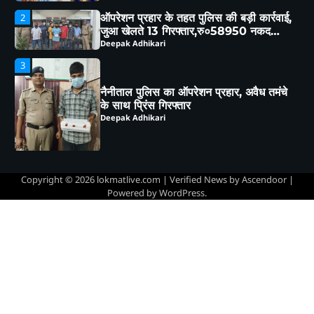
3
नैनीताल पुलिस का ऑपरेशन प्रहार, अवैध तमंचे
के साथ प्रिंस गिरफ्तार
Deepak Adhikari
4
साइबर ठगी का माया जाल,तीन लोगों से 6.84
लाख की ठगी
Deepak Adhikari
5
Copyright © 2026
lokmatlive.com
| Verified News by
Ascendoor
|
हल्द्वानी : विशेष गहन पुनरीक्षण (SIR) पर हो रही
Powered by
WordPress
.
समस्याओं को लेकर विधायक सुमित हृदयेश ने
सिटी मजिस्ट्रेट से की चर्चा
Deepak Adhikari
1
76 वर्षीय महिला निकली कोरोना
पॉजिटिव,सुशीला तिवारी अस्पताल में हुई भर्ती
Deepak Adhikari
ऑपरेशन प्रहार के तहत पुलिस की बड़ी कार्रवाई,
2
जुआ खेलते 13 गिरफ्तार,रु०58950 नकद