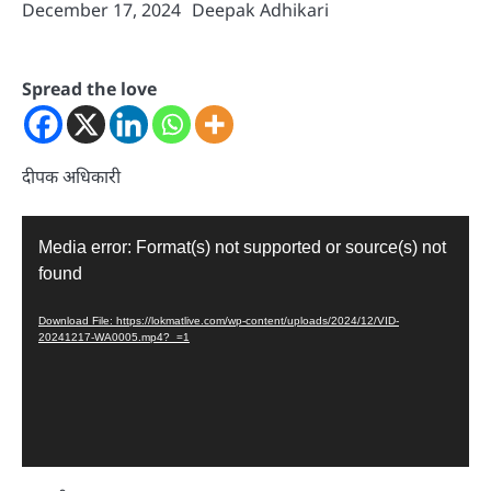
December 17, 2024
Deepak Adhikari
Spread the love
दीपक अधिकारी
Video
Media error: Format(s) not supported or source(s) not
Player
found
Download File: https://lokmatlive.com/wp-content/uploads/2024/12/VID-
20241217-WA0005.mp4?_=1