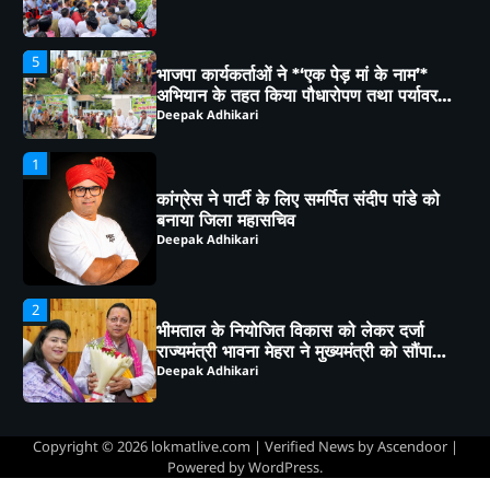
1
कांग्रेस ने पार्टी के लिए समर्पित संदीप पांडे को
बनाया जिला महासचिव
Deepak Adhikari
2
भीमताल के नियोजित विकास को लेकर दर्जा
राज्यमंत्री भावना मेहरा ने मुख्यमंत्री को सौंपा
विस्तृत मांगपत्र
Deepak Adhikari
3
चाय पर चर्चा” में गूंजा जनसहभागिता का स्वर,
“कल का कालाढूंगी कैसा हो” विषय पर हुआ
व्यापक मंथन
Deepak Adhikari
4
हल्द्वानी: कैबिनेट मंत्री राम सिंह कैड़ा ने लगाया
जनता दरबार, मौके पर सुनीं समस्याएं,
अधिकारियों को दिए सख्त निर्देश
Copyright © 2026
lokmatlive.com
| Verified News by
Ascendoor
|
Deepak Adhikari
Powered by
WordPress
.