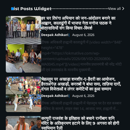
List Posts Widget
View all
हर घर तिरंगा अभियान को जन-आंदोलन बनाने का
आह्वान, कालाढूंगी में भाजपा नेता मनोज पाठक ने
क्षेत्रवासियों संग किया विचार-विमर्श
Deepak Adhikari
August 6, 2026
दीपक अधिकारी हल्द्वानी कालाढूंगी में [video width="848"
height="478"
mp4="https://lokmatlive.com/wp-
content/uploads/2026/08/VID-20260806-
WA0045.mp4"][/video] माननीय प्रधानमंत्री श्री नरेंद्र मोदी
जी एवं उत्तराखंड के माननीय मुख्यमंत्री…
चेहल्लुम पर अखाड़ा शमशीर-ए-हैदरी का आयोजन,
हैरतअंगेज़ अखाड़ों, करतबों ने बांधा समा, ताज़िया दारों,
दंगल विजेताओं व लंगर कमेटियों का हुआ सम्मान
Deepak Adhikari
August 6, 2026
दीपक अधिकारी हल्द्वानी हल्द्वानी में चेहल्लुम पर देर रात कस्बान
मस्जिद के सामने, लाइन नंबर 14, आजाद नगर, हल्द्वानी में…
2
कत्युरी राजवंश के इतिहास को बचाने रानीबाग शनि
भीमताल के नियोजित विकास को लेकर दर्जा
मंदिर के अतिक्रमण हटाने के लिए 9 अगस्त को होगी
राज्यमंत्री भावना मेहरा ने मुख्यमंत्री को सौंपा
स्वाभिमान रैली