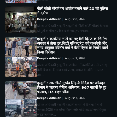
पीली कोठी चौराहे पर आतंक मचाने वाले 20 को पुलिस
ने दबोचा
Deepak Adhikari
August 8, 2026
दीपक अधिकारी हल्द्वानी हल्द्वानी के पीली कोठी चौराहे के पास
दो गुटों के बीच हुए विवाद के बाद हुए पथराव…
हल्द्वानी : कलसिया नाले पर नए वैली ब्रिज का निर्माण
अगस्त में होगा पूरा,सिटी मजिस्ट्रेट एपी वाजपेयी और
नगर आयुक्त परितोष वर्मा ने वैली ब्रिज के निर्माण कार्य
किया निरीक्षण
Deepak Adhikari
August 7, 2026
दीपक अधिकारी हल्द्वानी काठगोदाम में कलसिया नाले पर नए
वैली ब्रिज का निर्माण कार्य प्रारंभ, अगस्त के अंतिम सप्ताह
तक…
हल्द्वानी : आरटीओ गुरदेव सिंह के निर्देश पर परिवहन
विभाग ने चलाया चेकिंग अभियान, 967 वाहनों के हुए
चालान, 113 वाहन सीज
Deepak Adhikari
August 7, 2026
दीपक अधिकारी हल्द्वानी हल्द्वानी संभाग में दिनांक 4 से 6
अगस्त 2026 तक ब्लैक फिल्म और मॉडिफाइड/ अनाधिकृत
लाइट लगाकर…