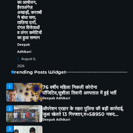
का आयोजन,
हैरतअंगेज़
अखाड़ों, करतबों
4
साइबर ठगी का माया जाल,तीन लोगों से 6.84
ने बांधा समा,
लाख की ठगी
ताज़िया दारों,
Deepak Adhikari
दंगल विजेताओं
व लंगर कमेटियों
5
का हुआ सम्मान
हल्द्वानी : विशेष गहन पुनरीक्षण (SIR) पर हो रही
Deepak
समस्याओं को लेकर विधायक सुमित हृदयेश ने
सिटी मजिस्ट्रेट से की चर्चा
Deepak Adhikari
Adhikari
August 6,
1
76 वर्षीय महिला निकली कोरोना
2026
पॉजिटिव,सुशीला तिवारी अस्पताल में हुई भर्ती
Trending Posts Widget
Deepak Adhikari
ऑपरेशन प्रहार के तहत पुलिस की बड़ी कार्रवाई,
2
जुआ खेलते 13 गिरफ्तार,रु०58950 नकद
बरामद
Deepak Adhikari
3
नैनीताल पुलिस का ऑपरेशन प्रहार, अवैध तमंचे
के साथ प्रिंस गिरफ्तार
Deepak Adhikari