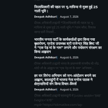
जिलाधिकारी की पहल पर भू-माफिया से मुक्त हुई 25
नाली भूमि।
Deepak Adhikari
August 7, 2026
दीपक अधिकारी हल्द्वानी *जिलाधिकारी की पहल पर भू-
माफिया से मुक्त हुई 25 नाली भूमि।* *ग्राम कौल, विकास
खण्ड धारी निवासी…
भारतीय जनता पार्टी के कार्यकर्ताओं द्वारा किया गया
बृक्षारोपण, प्रदेश उपाध्यक्ष श्री राजेन्द्र सिंह बिष्ट जी
ने “एक पेड़ मां के नाम” लगाने और पर्यावरण संरक्षण का
किया आहृवान
Deepak Adhikari
August 6, 2026
दीपक अधिकारी हल्द्वानी भारत के प्रधानमंत्री माननीय श्री नरेंद्र
मोदी जी के आह्वान पर “एक पेड़ मां के नाम” अभियान…
हर घर तिरंगा अभियान को जन-आंदोलन बनाने का
आह्वान, कालाढूंगी में भाजपा नेता मनोज पाठक ने
क्षेत्रवासियों संग किया विचार-विमर्श
Deepak Adhikari
August 6, 2026
दीपक अधिकारी हल्द्वानी कालाढूंगी में [video width="848"
height="478"
mp4="https://lokmatlive.com/wp-