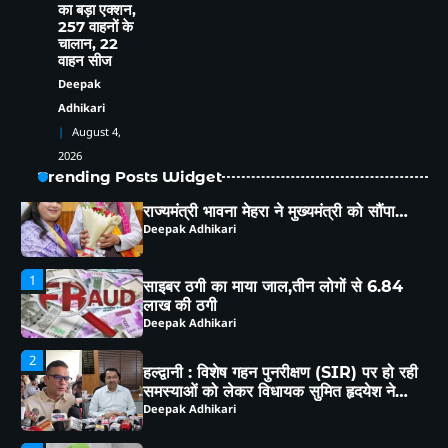
का बड़ा एक्शन,
बनाया जिला महासचिव
257 वाहनों के
Deepak Adhikari
चालान, 22
वाहन सीज
Deepak
5
Adhikari
भीमताल के नियोजित विकास को लेकर दर्जा
राज्यमंत्री भावना मेहरा ने मुख्यमंत्री को सौंपा
August 4,
विस्तृत मांगपत्र
Deepak Adhikari
2026
Trending Posts Widget
1
साइबर ठगी का माया जाल,तीन लोगों से 6.84
लाख की ठगी
Deepak Adhikari
2
हल्द्वानी : विशेष गहन पुनरीक्षण (SIR) पर हो रही
समस्याओं को लेकर विधायक सुमित हृदयेश ने
सिटी मजिस्ट्रेट से की चर्चा
Deepak Adhikari
3
हल्द्वानी: RTO गुरदेव सिंह के नेतृत्व में 4 से 6
अगस्त तक मॉडिफाइड वाहनों पर चलेगा शिकंजा,
ब्लैक फिल्म-हूटर-रेट्रो साइलेंसर पर होगी सख्त
Deepak Adhikari