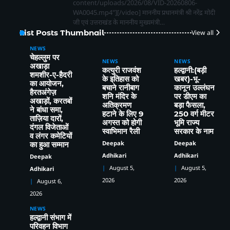
content/uploads/2026/08/VID-20260806-
WA0045.mp4"][/video] माननीय प्रधानमंत्री श्री नरेंद्र मोदी
जी एवं उत्तराखंड के माननीय मुख्यमंत्री…
List Posts Thumbnail
View all
NEWS
चेहल्लुम पर
NEWS
NEWS
अखाड़ा
कत्युरी राजवंश
हल्द्वानी:(बड़ी
शमशीर-ए-हैदरी
के इतिहास को
खबर)-भू-
का आयोजन,
बचाने रानीबाग
कानून उल्लंघन
हैरतअंगेज़
2
शनि मंदिर के
पर डीएम का
हल्द्वानी : विशेष गहन पुनरीक्षण (SIR) पर हो रही
अखाड़ों, करतबों
अतिक्रमण
बड़ा फैसला,
समस्याओं को लेकर विधायक सुमित हृदयेश ने
ने बांधा समा,
हटाने के लिए 9
250 वर्ग मीटर
ताज़िया दारों,
सिटी मजिस्ट्रेट से की चर्चा
Deepak Adhikari
अगस्त को होगी
भूमि राज्य
दंगल विजेताओं
स्वाभिमान रैली
सरकार के नाम
व लंगर कमेटियों
3
Deepak
Deepak
का हुआ सम्मान
Adhikari
Adhikari
Deepak
हल्द्वानी: RTO गुरदेव सिंह के नेतृत्व में 4 से 6
अगस्त तक मॉडिफाइड वाहनों पर चलेगा शिकंजा,
August 5,
August 5,
Adhikari
ब्लैक फिल्म-हूटर-रेट्रो साइलेंसर पर होगी सख्त
Deepak Adhikari
2026
2026
August 6,
कार्रवाई
2026
NEWS
4
हल्द्वानी संभाग में
परिवहन विभाग
कांग्रेस ने पार्टी के लिए समर्पित संदीप पांडे को