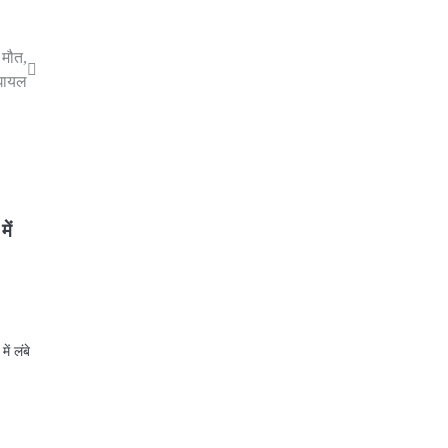
 मौत,
घायल
ें
ें लंबे