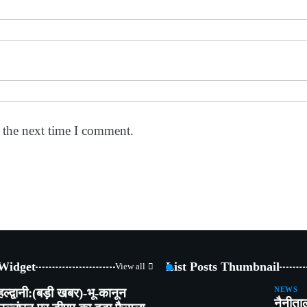
 the next time I comment.
 Widget
List Posts Thumbnail
View all
हल्द्वानी:(बड़ी खबर)-भू-कानून
NEWS
नैनीता