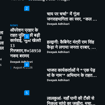
मांगपत्र
2
चाय पर चर्चा” में गूंजा
जनसहभागिता का स्वर, “कल का
कालाढूंगी कैसा हो” विषय पर हुआ
Deepak Adhikari
NEWS
व्यापक मंथन
ऑपरेशन प्रहार के
ला
तहत पुलिस की बड़ी
3
ा
कार्रवाई, जुआ खेलते
हल्द्वानी: कैबिनेट मंत्री राम सिंह
ीला
13
कैड़ा ने लगाया जनता दरबार, मौके
ताल
गिरफ्तार,रु०58950
पर सुनीं समस्याएं, अधिकारियों को
Deepak Adhikari
नकद बरामद
दिए सख्त निर्देश
ri
Deepak Adhikari
4
26
August 4, 2026
भाजपा कार्यकर्ताओं ने *‘एक पेड़
मां के नाम’* अभियान के तहत
किया पौधारोपण तथा पर्यावरण
Deepak Adhikari
संरक्षण का लिया संकल्प
5
लालकुआं- यहाँ पानी की टँकी से
निकला सांपो का जखीरा, मचा