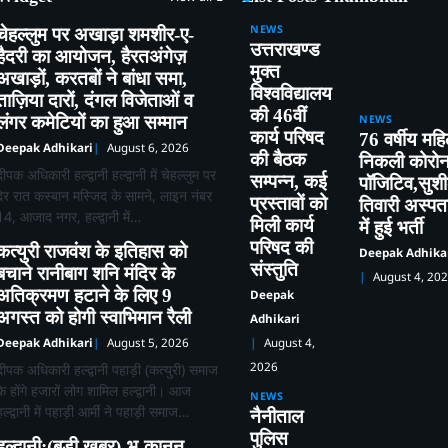
NEWS
चेहल्लुम पर अखाड़ा शमशीर-ए-
उत्तराखण्ड
हैदरी का आयोजन, हैरतअंगेज़
मुक्त
अखाड़ों, करतबों ने बांधा समा,
विश्वविद्यालय
ताज़िया दारों, दंगल विजेताओं व
की 46वीं
लंगर कमेटियों का हुआ सम्मान
NEWS
कार्य परिषद
76 वर्षीय महि
Deepak Adhikari
August 6, 2026
की बैठक
निकली कोरोन
दीपक अधिकारी हल्द्वानी हल्द्वानी में चेहल्लुम पर
सम्पन्न, कई
पॉजिटिव,सुश
देर रात कस्बान मस्जिद के सामने, लाइन नंबर
प्रस्तावों को
तिवारी अस्प
14, आजाद नगर, हल्द्वानी में…
मिली कार्य
में हुई भर्ती
परिषद की
कत्युरी राजवंश के इतिहास को
Deepak Adhika
संस्तुति
बचाने रानीबाग शनि मंदिर के
August 4, 20
अतिक्रमण हटाने के लिए 9
Deepak
अगस्त को होगी स्वाभिमान रैली
Adhikari
Deepak Adhikari
August 5, 2026
August 4,
2026
दीपक अधिकारी हल्द्वानी पहाड़ी (कत्युरी) समाज
के होंगे हजारों लोग शामिल हल्द्वानी। आज
NEWS
हल्द्वानी में पहाड़ी आर्मी ने पहाड़ी समाज…
नैनीताल
पुलिस
हल्द्वानी:(बड़ी खबर)-भू-कानून