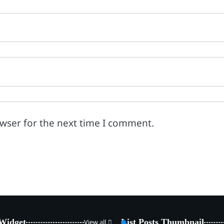
owser for the next time I comment.
 Widget
List Posts Thumbnail
View all