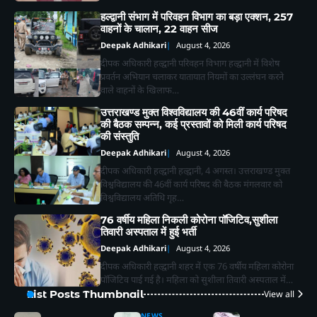
हल्द्वानी संभाग में परिवहन विभाग का बड़ा एक्शन, 257
वाहनों के चालान, 22 वाहन सीज
Deepak Adhikari
August 4, 2026
दीपक अधिकारी हल्द्वानी परिवहन विभाग हल्द्वानी में विशेष
प्रवर्तन अभियान चलाकर यातायात नियमों का उल्लंघन करने
वाले वाहनों के खिलाफ…
उत्तराखण्ड मुक्त विश्वविद्यालय की 46वीं कार्य परिषद
2
भाजपा कार्यकर्ताओं ने *‘एक पेड़ मां के नाम’*
की बैठक सम्पन्न, कई प्रस्तावों को मिली कार्य परिषद
अभियान के तहत किया पौधारोपण तथा पर्यावरण
की संस्तुति
संरक्षण का लिया संकल्प
Deepak Adhikari
Deepak Adhikari
August 4, 2026
दीपक अधिकारी हल्द्वानी हल्द्वानी, 4 अगस्त। उत्तराखण्ड मुक्त
3
विश्वविद्यालय की 46वीं कार्य परिषद की बैठक मंगलवार को
विश्वविद्यालय अतिथि गृह…
लालकुआं- यहाँ पानी की टँकी से निकला सांपो
76 वर्षीय महिला निकली कोरोना पॉजिटिव,सुशीला
का जखीरा, मचा हड़कंप।
तिवारी अस्पताल में हुई भर्ती
Deepak Adhikari
Deepak Adhikari
August 4, 2026
दीपक अधिकारी हल्द्वानी शहर में एक 76 वर्षीय महिला कोरोना
पॉजिटिव पाई गई है। महिला को सुशीला तिवारी अस्पताल में…
List Posts Thumbnail
View all
4
हल्द्वानी : शहरी विकास मंत्री राम सिंह कैड़ा ने
NEWS