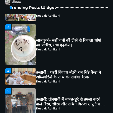
2026
लालकुआं- यहाँ पानी की टँकी से निकला सांपो
Trending Posts Widget
का जखीरा, मचा हड़कंप।
Deepak Adhikari
4
हल्द्वानी : शहरी विकास मंत्री राम सिंह कैड़ा ने
अधिकारियों के साथ की समीक्षा बैठक
Deepak Adhikari
5
हल्द्वानी: तीनपानी में चापड़-छुरे से हमला करने
वाले गौरव, सौरभ और सचिन गिरफ्तार, पुलिस ने
भेजा जेल
Deepak Adhikari
1
हल्द्वानी: कैबिनेट मंत्री राम सिंह कैड़ा ने लगाया
जनता दरबार, मौके पर सुनीं समस्याएं,
अधिकारियों को दिए सख्त निर्देश
Deepak Adhikari