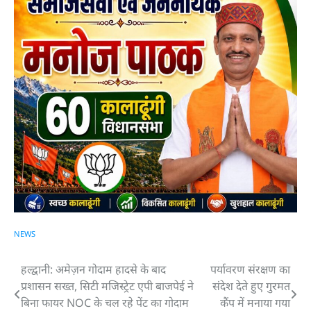
NEWS
हल्द्वानी: अमेज़न गोदाम हादसे के बाद
पर्यावरण संरक्षण का
Post
प्रशासन सख्त, सिटी मजिस्ट्रेट एपी बाजपेई ने
संदेश देते हुए गुरमत
navigation
बिना फायर NOC के चल रहे पेंट का गोदाम
कैंप में मनाया गया