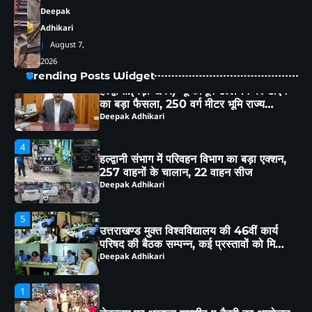
का बड़ा फैसला, 250 वर्ग मीटर भूमि राज्य
Deepak
सरकार के नाम
Deepak Adhikari
Adhikari
August 7,
4
2026
हल्द्वानी संभाग में परिवहन विभाग का बड़ा एक्शन,
Trending Posts Widget
257 वाहनों के चालान, 22 वाहन सीज
Deepak Adhikari
5
उत्तराखण्ड मुक्त विश्वविद्यालय की 46वीं कार्य
परिषद की बैठक सम्पन्न, कई प्रस्तावों को मिली
कार्य परिषद की संस्तुति
Deepak Adhikari
1
चेहल्लुम पर अखाड़ा शमशीर-ए-हैदरी का आयोजन,
हैरतअंगेज़ अखाड़ों, करतबों ने बांधा समा, ताज़िया
दारों, दंगल विजेताओं व लंगर कमेटियों का हुआ
Deepak Adhikari
सम्मान
2
कत्युरी राजवंश के इतिहास को बचाने रानीबाग