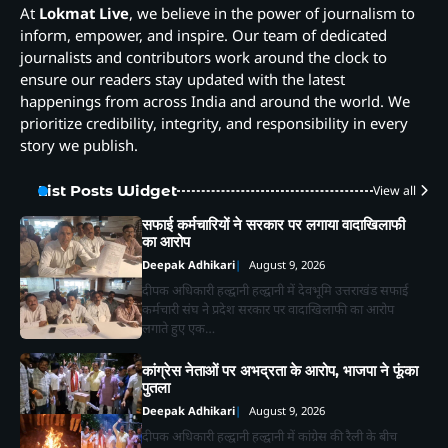
At
Lokmat Live
, we believe in the power of journalism to
inform, empower, and inspire. Our team of dedicated
journalists and contributors work around the clock to
ensure our readers stay updated with the latest
happenings from across India and around the world. We
prioritize credibility, integrity, and responsibility in every
story we publish.
List Posts Widget
View all
सफाई कर्मचारियों ने सरकार पर लगाया वादाखिलाफी
का आरोप
Deepak Adhikari
August 9, 2026
दीपक अधिकारी हल्द्वानी हल्द्वानी में देवभूमि उत्तराखंड सफाई
कर्मचारी संघ ने प्रदेश सरकार पर वादाखिलाफी का आरोप
लगाते हुए एक…
कांग्रेस नेताओं पर अभद्रता के आरोप, भाजपा ने फूंका
पुतला
Deepak Adhikari
August 9, 2026
दीपक अधिकारी हल्द्वानी हल्द्वानी में कांग्रेस की रैली के बीच