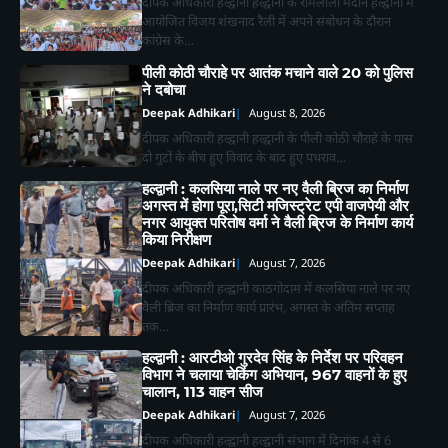
दीपक अधिकारी हल्द्वानी हल्द्वानी के रामलीला मैदान हल्द्वानी में
आयोजित विजय शंखनाद रैली में अपने संबोधन के दौरान
कांग्रेस के…
पीली कोठी चौराहे पर आतंक मचाने वाले 20 को पुलिस
ने दबोचा
Deepak Adhikari
August 8, 2026
दीपक अधिकारी हल्द्वानी हल्द्वानी के पीली कोठी चौराहे के पास
दो गुटों के बीच हुए विवाद के बाद हुए पथराव…
हल्द्वानी : कलसिया नाले पर नए वैली ब्रिज का निर्माण
अगस्त में होगा पूरा,सिटी मजिस्ट्रेट एपी वाजपेयी और
नगर आयुक्त परितोष वर्मा ने वैली ब्रिज के निर्माण कार्य
किया निरीक्षण
Deepak Adhikari
August 7, 2026
दीपक अधिकारी हल्द्वानी काठगोदाम में कलसिया नाले पर नए
वैली ब्रिज का निर्माण कार्य प्रारंभ, अगस्त के अंतिम सप्ताह
तक…
हल्द्वानी : आरटीओ गुरदेव सिंह के निर्देश पर परिवहन
विभाग ने चलाया चेकिंग अभियान, 967 वाहनों के हुए
चालान, 113 वाहन सीज
Deepak Adhikari
August 7, 2026
दीपक अधिकारी हल्द्वानी हल्द्वानी संभाग में दिनांक 4 से 6