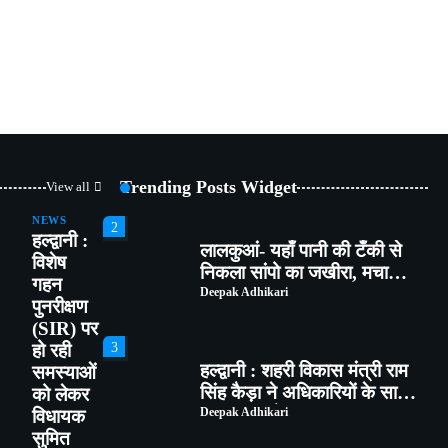
1
भाजपा कार्यकर्ताओं ने *‘एक पेड़
मां के नाम’* अभियान के तहत
किया पौधारोपण तथा पर्यावरण
Deepak Adhikari
संरक्षण का लिया संकल्प
2
लालकुआं- यहाँ पानी की टँकी से
निकला सांपो का जखीरा, मचा
Trending Posts Widget
हड़कंप।
Deepak Adhikari
View all
NEWS
हल्द्वानी :
3
विशेष
हल्द्वानी : शहरी विकास मंत्री राम
गहन
सिंह कैड़ा ने अधिकारियों के साथ
पुनरीक्षण
की समीक्षा बैठक
Deepak Adhikari
(SIR) पर
हो रही
4
समस्याओं
हल्द्वानी: तीनपानी में चापड़-छुरे से
को लेकर
हमला करने वाले गौरव, सौरभ और
विधायक
सचिन गिरफ्तार, पुलिस ने भेजा
Deepak Adhikari
सुमित