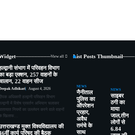
 Widget
List Posts Thumbnail
View all
हल्द्वानी संभाग में परिवहन विभाग
का बड़ा एक्शन, 257 वाहनों के
चालान, 22 वाहन सीज
NEWS
Deepak Adhikari
August 4, 2026
NEWS
नैनीताल
साइबर
दीपक अधिकारी हल्द्वानी परिवहन विभाग
पुलिस का
ठगी का
हल्द्वानी में विशेष प्रवर्तन अभियान चलाकर
ऑपरेशन
माया
यातायात नियमों का उल्लंघन करने वाले वाहनों
प्रहार,
जाल,तीन
के खिलाफ…
अवैध
लोगों से
तमंचे के
उत्तराखण्ड मुक्त विश्वविद्यालय की
6.84
साथ
46वीं कार्य परिषद की बैठक