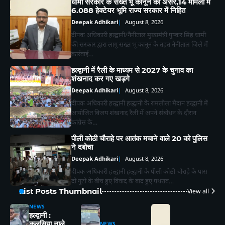
धामी सरकार के सख्त भू कानून का असर,14 मामलों में
6.088 हेक्टेयर भूमि राज्य सरकार में निहित
Deepak Adhikari
August 8, 2026
दीपक अधिकारी हल्द्वानी/नैनीताल मुख्यमंत्री पुष्कर सिंह धामी
की सरकार द्वारा लागू सख्त भू कानून के तहत नैनीताल जिले में
कार्रवाई…
हल्द्वानी में रैली के माध्यम से 2027 के चुनाव का
शंखनाद कर गए खड़गे
Deepak Adhikari
August 8, 2026
दीपक अधिकारी हल्द्वानी हल्द्वानी के रामलीला मैदान हल्द्वानी में
आयोजित विजय शंखनाद रैली में अपने संबोधन के दौरान
कांग्रेस के…
पीली कोठी चौराहे पर आतंक मचाने वाले 20 को पुलिस
ने दबोचा
Deepak Adhikari
August 8, 2026
दीपक अधिकारी हल्द्वानी हल्द्वानी के पीली कोठी चौराहे के पास
दो गुटों के बीच हुए विवाद के बाद हुए पथराव…
List Posts Thumbnail
View all
NEWS
हल्द्वानी :
कलसिया नाले
NEWS