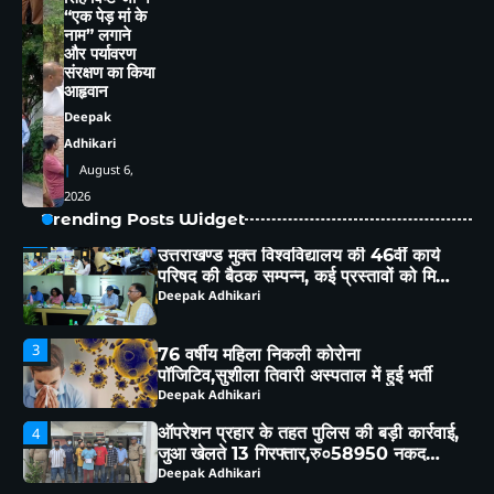
1
“एक पेड़ मां के
हल्द्वानी संभाग में परिवहन विभाग का बड़ा एक्शन,
नाम” लगाने
257 वाहनों के चालान, 22 वाहन सीज
और पर्यावरण
Deepak Adhikari
संरक्षण का किया
आहृवान
Deepak
2
उत्तराखण्ड मुक्त विश्वविद्यालय की 46वीं कार्य
Adhikari
परिषद की बैठक सम्पन्न, कई प्रस्तावों को मिली
August 6,
कार्य परिषद की संस्तुति
Deepak Adhikari
2026
Trending Posts Widget
3
76 वर्षीय महिला निकली कोरोना
पॉजिटिव,सुशीला तिवारी अस्पताल में हुई भर्ती
Deepak Adhikari
ऑपरेशन प्रहार के तहत पुलिस की बड़ी कार्रवाई,
4
जुआ खेलते 13 गिरफ्तार,रु०58950 नकद
बरामद
Deepak Adhikari
5
नैनीताल पुलिस का ऑपरेशन प्रहार, अवैध तमंचे
के साथ प्रिंस गिरफ्तार
Deepak Adhikari