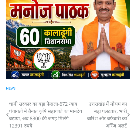
NEWS
धामी सरकार का बड़ा फैसला-672 न्याय
उत्तराखंड में मौसम का
Post
पंचायतों में तैनात कृषि सहायकों का मानदेय
बड़ा पलटवार, भारी
navigation
बढ़ाया, अब 8300 की जगह मिलेंगे
बारिश और बर्फबारी का
12391 रुपये
ऑरेंज अलर्ट