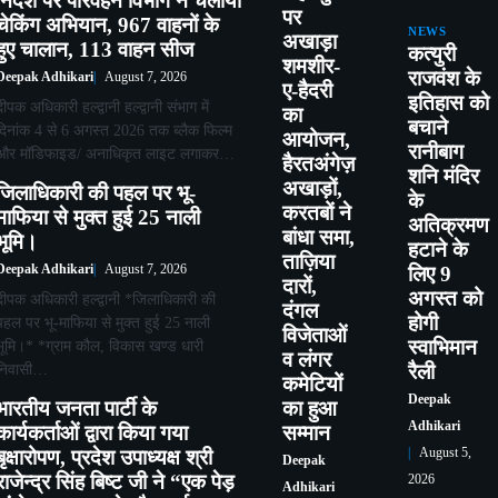
निर्देश पर परिवहन विभाग ने चलाया
पर
चेकिंग अभियान, 967 वाहनों के
NEWS
अखाड़ा
हुए चालान, 113 वाहन सीज
कत्युरी
शमशीर-
राजवंश के
Deepak Adhikari
August 7, 2026
ए-हैदरी
इतिहास को
दीपक अधिकारी हल्द्वानी हल्द्वानी संभाग में
का
बचाने
दिनांक 4 से 6 अगस्त 2026 तक ब्लैक फिल्म
आयोजन,
रानीबाग
और मॉडिफाइड/ अनाधिकृत लाइट लगाकर…
हैरतअंगेज़
शनि मंदिर
अखाड़ों,
जिलाधिकारी की पहल पर भू-
के
करतबों ने
माफिया से मुक्त हुई 25 नाली
अतिक्रमण
बांधा समा,
भूमि।
हटाने के
ताज़िया
Deepak Adhikari
August 7, 2026
लिए 9
दारों,
अगस्त को
दीपक अधिकारी हल्द्वानी *जिलाधिकारी की
दंगल
होगी
पहल पर भू-माफिया से मुक्त हुई 25 नाली
विजेताओं
स्वाभिमान
भूमि।* *ग्राम कौल, विकास खण्ड धारी
व लंगर
निवासी…
रैली
कमेटियों
Deepak
भारतीय जनता पार्टी के
का हुआ
Adhikari
कार्यकर्ताओं द्वारा किया गया
सम्मान
बृक्षारोपण, प्रदेश उपाध्यक्ष श्री
August 5,
Deepak
राजेन्द्र सिंह बिष्ट जी ने “एक पेड़
2026
Adhikari