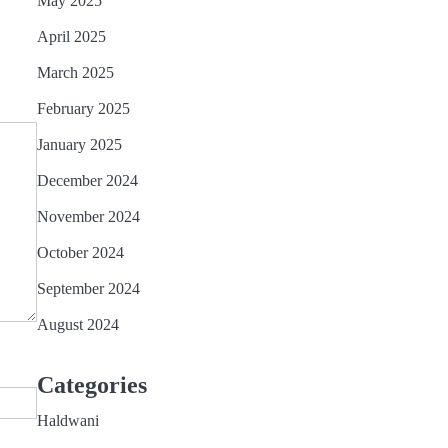
May 2025
April 2025
March 2025
February 2025
January 2025
December 2024
November 2024
October 2024
2
September 2024
हल्द्वानी : विशेष गहन पुनरीक्षण
(SIR) पर हो रही समस्याओं को
August 2024
लेकर विधायक सुमित हृदयेश ने
Deepak Adhikari
सिटी मजिस्ट्रेट से की चर्चा
Categories
3
हल्द्वानी: RTO गुरदेव सिंह के
Haldwani
नेतृत्व में 4 से 6 अगस्त तक