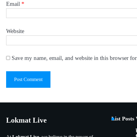
Email
*
Website
Save my name, email, and website in this browser for
List Posts
Lokmat Live
At
Lokmat Live
, we believe in the power of