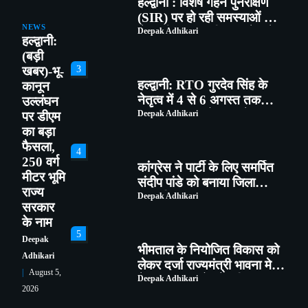
हल्द्वानी : विशेष गहन पुनरीक्षण
(SIR) पर हो रही समस्याओं को
NEWS
लेकर विधायक सुमित हृदयेश ने
Deepak Adhikari
हल्द्वानी:
सिटी मजिस्ट्रेट से की चर्चा
(बड़ी
3
खबर)-भू-
हल्द्वानी: RTO गुरदेव सिंह के
कानून
नेतृत्व में 4 से 6 अगस्त तक
उल्लंघन
मॉडिफाइड वाहनों पर चलेगा
Deepak Adhikari
पर डीएम
शिकंजा, ब्लैक फिल्म-हूटर-रेट्रो
का बड़ा
साइलेंसर पर होगी सख्त कार्रवाई
फैसला,
4
250 वर्ग
कांग्रेस ने पार्टी के लिए समर्पित
मीटर भूमि
संदीप पांडे को बनाया जिला
राज्य
महासचिव
Deepak Adhikari
सरकार
के नाम
5
Deepak
भीमताल के नियोजित विकास को
Adhikari
लेकर दर्जा राज्यमंत्री भावना मेहरा
August 5,
ने मुख्यमंत्री को सौंपा विस्तृत
Deepak Adhikari
2026
मांगपत्र