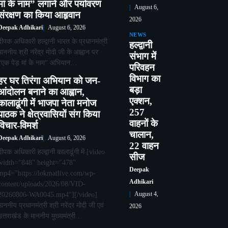
मां के नाम” लगाने और पर्यावरण
August 6,
संरक्षण का किया आहृवान
2026
Deepak Adhikari
August 6, 2026
NEWS
दीपक अधिकारी हल्द्वानी भारत के प्रधानमंत्री
हल्द्वानी
माननीय श्री नरेंद्र मोदी जी के आह्वान पर
संभाग में
“एक पेड़ मां के नाम” अभियान…
परिवहन
विभाग का
हर घर तिरंगा अभियान को जन-
बड़ा
आंदोलन बनाने का आह्वान,
एक्शन,
कालाढूंगी में भाजपा नेता मनोज
257
पाठक ने क्षेत्रवासियों संग किया
वाहनों के
विचार-विमर्श
चालान,
Deepak Adhikari
August 6, 2026
22 वाहन
दीपक अधिकारी हल्द्वानी कालाढूंगी में [video
सीज
width="848" height="478"
Deepak
mp4="https://lokmatlive.com/wp-
Adhikari
content/uploads/2026/08/VID-
20260806-WA0045.mp4"][/video]
August 4,
माननीय प्रधानमंत्री श्री नरेंद्र मोदी जी एवं
2026
उत्तराखंड के माननीय मुख्यमंत्री…