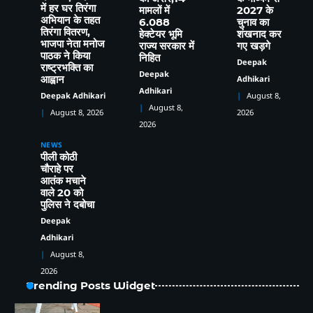
257 वाहनों के चालान, 22 वाहन सीज
में हर घर तिरंगा
मामलों में
2027 के
Deepak Adhikari
अभियान के तहत
6.088
चुनाव का
तिरंगा वितरण,
हेक्टेयर भूमि
शंखनाद कर
भाजपा नेता मनोज
राज्य सरकार में
गए खड़गे
1
पाठक ने किया
निहित
Deepak
राष्ट्रभक्ति का
Deepak
हर घर तिरंगा अभियान को जन-आंदोलन बनाने का
Adhikari
आह्वान
आह्वान, कालाढूंगी में भाजपा नेता मनोज पाठक ने
Adhikari
August 8,
Deepak Adhikari
क्षेत्रवासियों संग किया विचार-विमर्श
Deepak Adhikari
August 8,
2026
August 8, 2026
2026
NEWS
2
पीली कोठी
चौराहे पर
चेहल्लुम पर अखाड़ा शमशीर-ए-हैदरी का आयोजन,
आतंक मचाने
हैरतअंगेज़ अखाड़ों, करतबों ने बांधा समा, ताज़िया
वाले 20 को
दारों, दंगल विजेताओं व लंगर कमेटियों का हुआ
Deepak Adhikari
पुलिस ने दबोचा
सम्मान
Deepak
Adhikari
3
कत्युरी राजवंश के इतिहास को बचाने रानीबाग
August 8,
शनि मंदिर के अतिक्रमण हटाने के लिए 9 अगस्त
2026
को होगी स्वाभिमान रैली
Deepak Adhikari
Trending Posts Widget
4