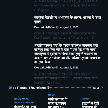
दीपक अधिकारी हल्द्वानी हल्द्वानी में देवभूमि उत्तराखंड सफाई
कर्मचारी संघ ने प्रदेश सरकार पर वादाखिलाफी का आरोप
लगाते हुए एक…
कांग्रेस नेताओं पर अभद्रता के आरोप, भाजपा ने फूंका
पुतला
2
Deepak Adhikari
August 9, 2026
चेहल्लुम पर अखाड़ा शमशीर-ए-हैदरी का आयोजन,
दीपक अधिकारी हल्द्वानी हल्द्वानी में कांग्रेस की रैली के बीच
हैरतअंगेज़ अखाड़ों, करतबों ने बांधा समा, ताज़िया
सियासी घमासान थमने का नाम नहीं ले रहा है। एसएसपी…
दारों, दंगल विजेताओं व लंगर कमेटियों का हुआ
Deepak Adhikari
सम्मान
भारतीय जनता पार्टी के प्रदेश उपाध्यक्ष माननीय श्री
राजेंद्र सिंह बिष्ट जी के द्वारा ” एक पेड़ मां के नाम”
कार्यक्रम में बृक्षारोपण किया तथा प्रकृति संरक्षण का
3
आह्वान कर जनसंपर्क को और अधिक प्रभावी बनाने का
कत्युरी राजवंश के इतिहास को बचाने रानीबाग
आग्रह किया
शनि मंदिर के अतिक्रमण हटाने के लिए 9 अगस्त
को होगी स्वाभिमान रैली
Deepak Adhikari
Deepak Adhikari
August 9, 2026
दीपक अधिकारी हल्द्वानी दिनांक 08 अगस्त 2026 को
कालाढूंगी विधानसभा के वार्ड नं. 43, छड़ायल नयाबाद स्थित
4
हल्द्वानी:(बड़ी खबर)-भू-कानून उल्लंघन पर डीएम
शिवशक्ति विहार, निकट…
का बड़ा फैसला, 250 वर्ग मीटर भूमि राज्य
List Posts Thumbnail
View all
सरकार के नाम
Deepak Adhikari
NEWS
धामी सरकार के
HALDWANI
NEWS
5
UTTARAKHAND
सख्त भू कानून
हल्द्वानी में रैली
हल्द्वानी संभाग में परिवहन विभाग का बड़ा एक्शन,
देवलचौड़ बंदोबस्ती
का असर,14
के माध्यम से