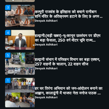
हल्द्वानी:(बड़ी खबर)-भू-कानून उल्लंघन पर डीएम
का बड़ा फैसला, 250 वर्ग मीटर भूमि राज्य
सरकार के नाम
Deepak Adhikari
5
हल्द्वानी संभाग में परिवहन विभाग का बड़ा एक्शन,
257 वाहनों के चालान, 22 वाहन सीज
Deepak Adhikari
1
हर घर तिरंगा अभियान को जन-आंदोलन बनाने का
आह्वान, कालाढूंगी में भाजपा नेता मनोज पाठक ने
क्षेत्रवासियों संग किया विचार-विमर्श
Deepak Adhikari
2
चेहल्लुम पर अखाड़ा शमशीर-ए-हैदरी का आयोजन,
हैरतअंगेज़ अखाड़ों, करतबों ने बांधा समा, ताज़िया
दारों, दंगल विजेताओं व लंगर कमेटियों का हुआ
Deepak Adhikari
सम्मान