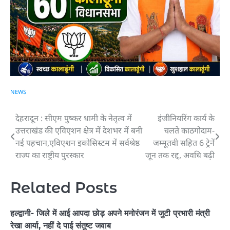
NEWS
देहरादून : सीएम पुष्कर धामी के नेतृत्व में
इंजीनियरिंग कार्य के
Post
उत्तराखंड की एविएशन क्षेत्र में देशभर में बनी
चलते काठगोदाम-
navigation
नई पहचान,एविएशन इकोसिस्टम में सर्वश्रेष्ठ
जम्मूतवी सहित 6 ट्रेनें
राज्य का राष्ट्रीय पुरस्कार
जून तक रद्द, अवधि बढ़ी
Related Posts
हल्द्वानी- जिले में आई आपदा छोड़ अपने मनोरंजन में जुटी प्रभारी मंत्री
रेखा आर्या, नहीं दे पाई संतुष्ट जवाब