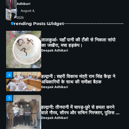
Adhikari
3
August 4,
2026
लालकुआं- यहाँ पानी की टँकी से निकला सांपो
Trending Posts Widget
का जखीरा, मचा हड़कंप।
Deepak Adhikari
4
हल्द्वानी : शहरी विकास मंत्री राम सिंह कैड़ा ने
अधिकारियों के साथ की समीक्षा बैठक
Deepak Adhikari
5
हल्द्वानी: तीनपानी में चापड़-छुरे से हमला करने
वाले गौरव, सौरभ और सचिन गिरफ्तार, पुलिस ने
भेजा जेल
Deepak Adhikari
1
हल्द्वानी: कैबिनेट मंत्री राम सिंह कैड़ा ने लगाया