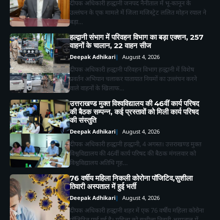
दीपक अधिकारी हल्द्वानी जनपद नैनीताल में भू-कानून के
उल्लंघन के एक मामले में जिला मजिस्ट्रेट ललित मोहन रयाल ने
बड़ा…
हल्द्वानी संभाग में परिवहन विभाग का बड़ा एक्शन, 257
वाहनों के चालान, 22 वाहन सीज
Deepak Adhikari
August 4, 2026
दीपक अधिकारी हल्द्वानी परिवहन विभाग हल्द्वानी में विशेष
प्रवर्तन अभियान चलाकर यातायात नियमों का उल्लंघन करने
वाले वाहनों के खिलाफ…
उत्तराखण्ड मुक्त विश्वविद्यालय की 46वीं कार्य परिषद
2
भाजपा कार्यकर्ताओं ने *‘एक पेड़ मां के नाम’*
की बैठक सम्पन्न, कई प्रस्तावों को मिली कार्य परिषद
अभियान के तहत किया पौधारोपण तथा पर्यावरण
की संस्तुति
संरक्षण का लिया संकल्प
Deepak Adhikari
Deepak Adhikari
August 4, 2026
दीपक अधिकारी हल्द्वानी हल्द्वानी, 4 अगस्त। उत्तराखण्ड मुक्त
3
विश्वविद्यालय की 46वीं कार्य परिषद की बैठक मंगलवार को
विश्वविद्यालय अतिथि गृह…
लालकुआं- यहाँ पानी की टँकी से निकला सांपो
76 वर्षीय महिला निकली कोरोना पॉजिटिव,सुशीला
का जखीरा, मचा हड़कंप।
तिवारी अस्पताल में हुई भर्ती
Deepak Adhikari
Deepak Adhikari
August 4, 2026
दीपक अधिकारी हल्द्वानी शहर में एक 76 वर्षीय महिला कोरोना
पॉजिटिव पाई गई है। महिला को सुशीला तिवारी अस्पताल में…