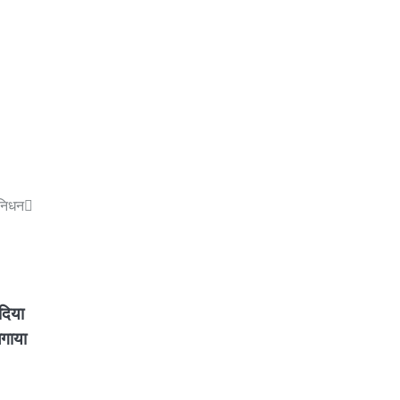
 निधन
 दिया
लगाया