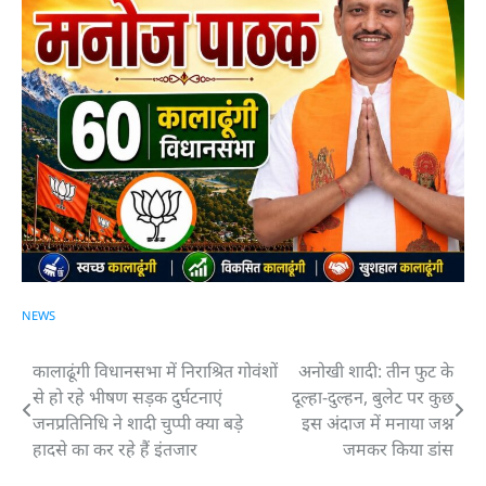
NEWS
कालाढूंगी विधानसभा में निराश्रित गोवंशों
अनोखी शादी: तीन फुट के
Post
से हो रहे भीषण सड़क दुर्घटनाएं
दूल्हा-दुल्हन, बुलेट पर कुछ
navigation
जनप्रतिनिधि ने शादी चुप्पी क्या बड़े
इस अंदाज में मनाया जश्न
हादसे का कर रहे हैं इंतजार
जमकर किया डांस