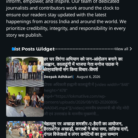
inform, empower, and inspire. Our team of dedicated
journalists and contributors work around the clock to
ensure our readers stay updated with the latest
happenings from across India and around the world. We
prioritize credibility, integrity, and responsibility in every
story we publish.
List Posts Widget
View all
हर घर तिरंगा अभियान को जन-आंदोलन बनाने का
आह्वान, कालाढूंगी में भाजपा नेता मनोज पाठक ने
क्षेत्रवासियों संग किया विचार-विमर्श
Deepak Adhikari
August 6, 2026
दीपक अधिकारी हल्द्वानी कालाढूंगी में [video width="848"
height="478"
mp4="https://lokmatlive.com/wp-
content/uploads/2026/08/VID-20260806-
WA0045.mp4"][/video] माननीय प्रधानमंत्री श्री नरेंद्र मोदी
जी एवं उत्तराखंड के माननीय मुख्यमंत्री…
चेहल्लुम पर अखाड़ा शमशीर-ए-हैदरी का आयोजन,
हैरतअंगेज़ अखाड़ों, करतबों ने बांधा समा, ताज़िया दारों,
दंगल विजेताओं व लंगर कमेटियों का हुआ सम्मान