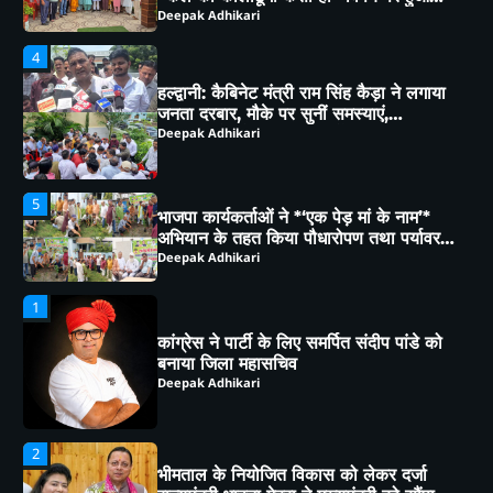
5
भाजपा कार्यकर्ताओं ने *‘एक पेड़ मां के नाम’*
अभियान के तहत किया पौधारोपण तथा पर्यावरण
संरक्षण का लिया संकल्प
Deepak Adhikari
1
कांग्रेस ने पार्टी के लिए समर्पित संदीप पांडे को
बनाया जिला महासचिव
Deepak Adhikari
2
भीमताल के नियोजित विकास को लेकर दर्जा
राज्यमंत्री भावना मेहरा ने मुख्यमंत्री को सौंपा
विस्तृत मांगपत्र
Deepak Adhikari
3
चाय पर चर्चा” में गूंजा जनसहभागिता का स्वर,
“कल का कालाढूंगी कैसा हो” विषय पर हुआ
व्यापक मंथन
Deepak Adhikari