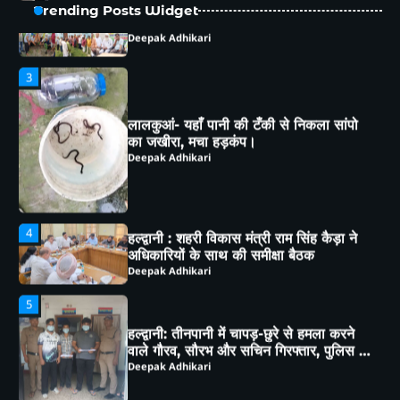
लालकुआं- यहाँ पानी की टँकी से निकला सांपो
Trending Posts Widget
का जखीरा, मचा हड़कंप।
Deepak Adhikari
4
हल्द्वानी : शहरी विकास मंत्री राम सिंह कैड़ा ने
अधिकारियों के साथ की समीक्षा बैठक
Deepak Adhikari
5
हल्द्वानी: तीनपानी में चापड़-छुरे से हमला करने
वाले गौरव, सौरभ और सचिन गिरफ्तार, पुलिस ने
भेजा जेल
Deepak Adhikari
1
हल्द्वानी: कैबिनेट मंत्री राम सिंह कैड़ा ने लगाया
जनता दरबार, मौके पर सुनीं समस्याएं,
अधिकारियों को दिए सख्त निर्देश
Deepak Adhikari