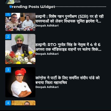
समस्याओं को लेकर विधायक सुमित हृदयेश ने
2026
सिटी मजिस्ट्रेट से की चर्चा
Deepak Adhikari
Trending Posts Widget
2
हल्द्वानी: RTO गुरदेव सिंह के नेतृत्व में 4 से 6
अगस्त तक मॉडिफाइड वाहनों पर चलेगा शिकंजा,
ब्लैक फिल्म-हूटर-रेट्रो साइलेंसर पर होगी सख्त
Deepak Adhikari
कार्रवाई
3
कांग्रेस ने पार्टी के लिए समर्पित संदीप पांडे को
बनाया जिला महासचिव
Deepak Adhikari
4
भीमताल के नियोजित विकास को लेकर दर्जा
राज्यमंत्री भावना मेहरा ने मुख्यमंत्री को सौंपा
विस्तृत मांगपत्र
Deepak Adhikari
5