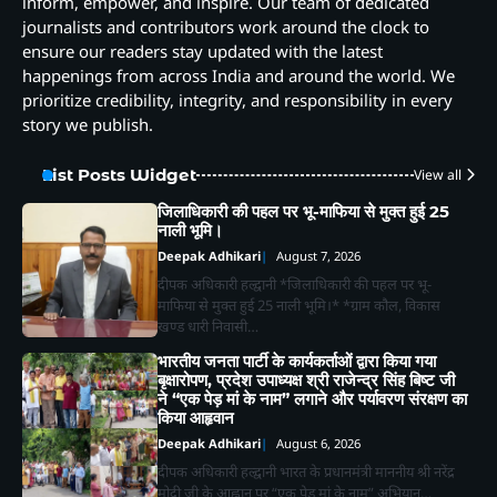
inform, empower, and inspire. Our team of dedicated
journalists and contributors work around the clock to
ensure our readers stay updated with the latest
happenings from across India and around the world. We
prioritize credibility, integrity, and responsibility in every
story we publish.
List Posts Widget
View all
जिलाधिकारी की पहल पर भू-माफिया से मुक्त हुई 25
नाली भूमि।
Deepak Adhikari
August 7, 2026
दीपक अधिकारी हल्द्वानी *जिलाधिकारी की पहल पर भू-
माफिया से मुक्त हुई 25 नाली भूमि।* *ग्राम कौल, विकास
खण्ड धारी निवासी…
भारतीय जनता पार्टी के कार्यकर्ताओं द्वारा किया गया
बृक्षारोपण, प्रदेश उपाध्यक्ष श्री राजेन्द्र सिंह बिष्ट जी
ने “एक पेड़ मां के नाम” लगाने और पर्यावरण संरक्षण का
किया आहृवान
Deepak Adhikari
August 6, 2026
दीपक अधिकारी हल्द्वानी भारत के प्रधानमंत्री माननीय श्री नरेंद्र
मोदी जी के आह्वान पर “एक पेड़ मां के नाम” अभियान…