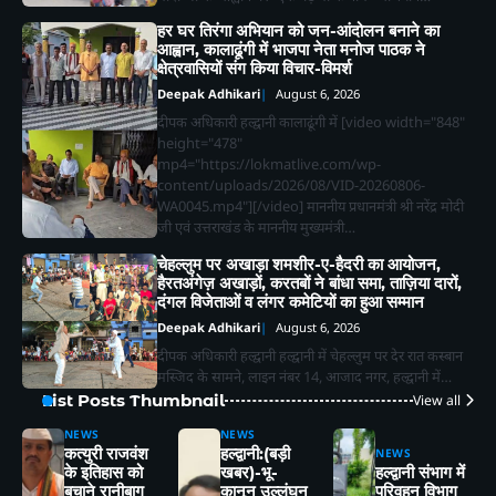
हर घर तिरंगा अभियान को जन-आंदोलन बनाने का
आह्वान, कालाढूंगी में भाजपा नेता मनोज पाठक ने
क्षेत्रवासियों संग किया विचार-विमर्श
Deepak Adhikari
August 6, 2026
दीपक अधिकारी हल्द्वानी कालाढूंगी में [video width="848"
height="478"
mp4="https://lokmatlive.com/wp-
content/uploads/2026/08/VID-20260806-
WA0045.mp4"][/video] माननीय प्रधानमंत्री श्री नरेंद्र मोदी
जी एवं उत्तराखंड के माननीय मुख्यमंत्री…
चेहल्लुम पर अखाड़ा शमशीर-ए-हैदरी का आयोजन,
हैरतअंगेज़ अखाड़ों, करतबों ने बांधा समा, ताज़िया दारों,
दंगल विजेताओं व लंगर कमेटियों का हुआ सम्मान
Deepak Adhikari
August 6, 2026
दीपक अधिकारी हल्द्वानी हल्द्वानी में चेहल्लुम पर देर रात कस्बान
मस्जिद के सामने, लाइन नंबर 14, आजाद नगर, हल्द्वानी में…
List Posts Thumbnail
View all
NEWS
NEWS
कत्युरी राजवंश
हल्द्वानी:(बड़ी
NEWS
2
के इतिहास को
खबर)-भू-
हल्द्वानी संभाग में
बचाने रानीबाग
कानून उल्लंघन
परिवहन विभाग