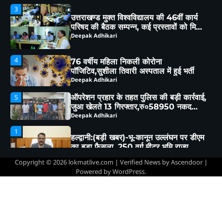
4
76 वर्षीय महिला निकली कोरोना
पॉजिटिव,सुशीला तिवारी अस्पताल में हुई भर्ती
Deepak Adhikari
ऑपरेशन प्रहार के तहत पुलिस की बड़ी कार्रवाई,
5
जुआ खेलते 13 गिरफ्तार,रु०58950 नकद
बरामद
Deepak Adhikari
1
हल्द्वानी:(बड़ी खबर)-भू-कानून उल्लंघन पर डीएम
का बड़ा फैसला, 250 वर्ग मीटर भूमि राज्य
सरकार के नाम
Deepak Adhikari
2
हल्द्वानी संभाग में परिवहन विभाग का बड़ा एक्शन,
257 वाहनों के चालान, 22 वाहन सीज
Deepak Adhikari
Copyright © 2026
lokmatlive.com
| Verified News by
Ascendoor
|
Powered by
WordPress
.
3
उत्तराखण्ड मुक्त विश्वविद्यालय की 46वीं कार्य
परिषद की बैठक सम्पन्न, कई प्रस्तावों को मिली
कार्य परिषद की संस्तुति
Deepak Adhikari