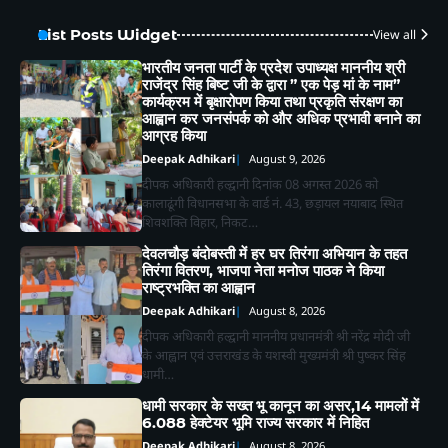
List Posts Widget
View all
भारतीय जनता पार्टी के प्रदेश उपाध्यक्ष माननीय श्री
राजेंद्र सिंह बिष्ट जी के द्वारा ” एक पेड़ मां के नाम”
कार्यक्रम में बृक्षारोपण किया तथा प्रकृति संरक्षण का
आह्वान कर जनसंपर्क को और अधिक प्रभावी बनाने का
आग्रह किया
Deepak Adhikari
August 9, 2026
दीपक अधिकारी हल्द्वानी दिनांक 08 अगस्त 2026 को
कालाढूंगी विधानसभा के वार्ड नं. 43, छड़ायल नयाबाद स्थित
शिवशक्ति विहार, निकट…
देवलचौड़ बंदोबस्ती में हर घर तिरंगा अभियान के तहत
तिरंगा वितरण, भाजपा नेता मनोज पाठक ने किया
राष्ट्रभक्ति का आह्वान
Deepak Adhikari
August 8, 2026
दीपक अधिकारी हल्द्वानी माननीय प्रधानमंत्री श्री नरेंद्र मोदी जी
के आह्वान एवं उत्तराखंड के यशस्वी मुख्यमंत्री श्री पुष्कर सिंह
धामी…
धामी सरकार के सख्त भू कानून का असर,14 मामलों में
6.088 हेक्टेयर भूमि राज्य सरकार में निहित
Deepak Adhikari
August 8, 2026