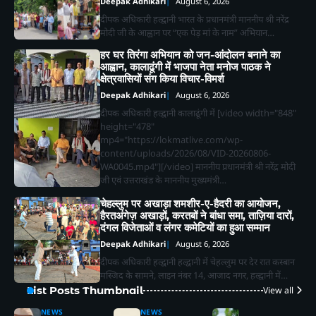
Deepak Adhikari
August 6, 2026
दीपक अधिकारी हल्द्वानी भारत के प्रधानमंत्री माननीय श्री नरेंद्र
मोदी जी के आह्वान पर “एक पेड़ मां के नाम” अभियान…
हर घर तिरंगा अभियान को जन-आंदोलन बनाने का
आह्वान, कालाढूंगी में भाजपा नेता मनोज पाठक ने
क्षेत्रवासियों संग किया विचार-विमर्श
Deepak Adhikari
August 6, 2026
दीपक अधिकारी हल्द्वानी कालाढूंगी में [video width="848"
height="478"
mp4="https://lokmatlive.com/wp-
content/uploads/2026/08/VID-20260806-
WA0045.mp4"][/video] माननीय प्रधानमंत्री श्री नरेंद्र मोदी
जी एवं उत्तराखंड के माननीय मुख्यमंत्री…
चेहल्लुम पर अखाड़ा शमशीर-ए-हैदरी का आयोजन,
हैरतअंगेज़ अखाड़ों, करतबों ने बांधा समा, ताज़िया दारों,
दंगल विजेताओं व लंगर कमेटियों का हुआ सम्मान
Deepak Adhikari
August 6, 2026
दीपक अधिकारी हल्द्वानी हल्द्वानी में चेहल्लुम पर देर रात कस्बान
मस्जिद के सामने, लाइन नंबर 14, आजाद नगर, हल्द्वानी में…
List Posts Thumbnail
View all
NEWS
NEWS