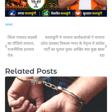
NEWS
जिला पंचायत सदस्यों
कालाढूंगी मे भाजपा कार्यकर्ताओ ने भाजपा
Post
का वीडियो वायरल,
प्रदेश प्रवक्ता विकास भगत के नेतृत्व मे कांग्रेस
navigation
राजनीतिक हलचल
पार्टी का पुतला फुका आखिर क्या कुछ खास
तेज
रहा
Related Posts