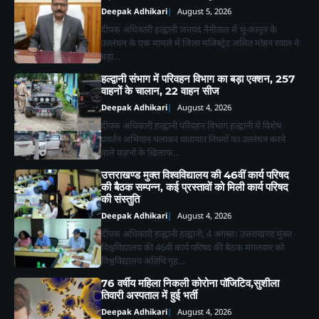
Deepak Adhikari
August 5, 2026
दीपक अधिकारी हल्द्वानी जनपद नैनीताल में भू-कानून के
उल्लंघन के एक मामले में जिला मजिस्ट्रेट ललित मोहन रयाल ने
बड़ा…
हल्द्वानी संभाग में परिवहन विभाग का बड़ा एक्शन, 257
वाहनों के चालान, 22 वाहन सीज
Deepak Adhikari
August 4, 2026
दीपक अधिकारी हल्द्वानी परिवहन विभाग हल्द्वानी में विशेष
प्रवर्तन अभियान चलाकर यातायात नियमों का उल्लंघन करने
वाले वाहनों के खिलाफ…
उत्तराखण्ड मुक्त विश्वविद्यालय की 46वीं कार्य परिषद
2
भाजपा कार्यकर्ताओं ने *‘एक पेड़ मां के नाम’*
की बैठक सम्पन्न, कई प्रस्तावों को मिली कार्य परिषद
अभियान के तहत किया पौधारोपण तथा पर्यावरण
की संस्तुति
संरक्षण का लिया संकल्प
Deepak Adhikari
Deepak Adhikari
August 4, 2026
दीपक अधिकारी हल्द्वानी हल्द्वानी, 4 अगस्त। उत्तराखण्ड मुक्त
3
विश्वविद्यालय की 46वीं कार्य परिषद की बैठक मंगलवार को
विश्वविद्यालय अतिथि गृह…
लालकुआं- यहाँ पानी की टँकी से निकला सांपो
76 वर्षीय महिला निकली कोरोना पॉजिटिव,सुशीला
का जखीरा, मचा हड़कंप।
तिवारी अस्पताल में हुई भर्ती
Deepak Adhikari
Deepak Adhikari
August 4, 2026