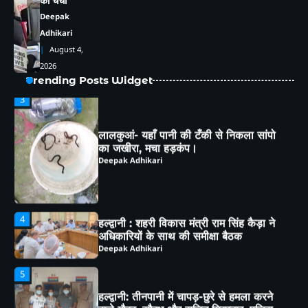
की चर्चा
संरक्षण का लिया संकल्प
Deepak Adhikari
Deepak
Adhikari
3
August 4,
2026
लालकुआं- यहाँ पानी की टँकी से निकला सांपो
Trending Posts Widget
का जखीरा, मचा हड़कंप।
Deepak Adhikari
4
हल्द्वानी : शहरी विकास मंत्री राम सिंह कैड़ा ने
अधिकारियों के साथ की समीक्षा बैठक
Deepak Adhikari
5
हल्द्वानी: तीनपानी में चापड़-छुरे से हमला करने
वाले गौरव, सौरभ और सचिन गिरफ्तार, पुलिस ने
भेजा जेल
Deepak Adhikari
1