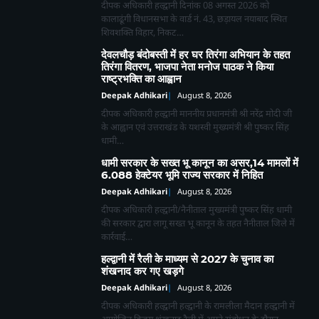
दीपक अधिकारी हल्द्वानी दिनांक 08 अगस्त 2026 को
कालाढूंगी विधानसभा के वार्ड नं. 43, छड़ायल नयाबाद स्थित
शिवशक्ति विहार, निकट…
देवलचौड़ बंदोबस्ती में हर घर तिरंगा अभियान के तहत
तिरंगा वितरण, भाजपा नेता मनोज पाठक ने किया
राष्ट्रभक्ति का आह्वान
Deepak Adhikari
August 8, 2026
दीपक अधिकारी हल्द्वानी माननीय प्रधानमंत्री श्री नरेंद्र मोदी जी
के आह्वान एवं उत्तराखंड के यशस्वी मुख्यमंत्री श्री पुष्कर सिंह
धामी…
धामी सरकार के सख्त भू कानून का असर,14 मामलों में
6.088 हेक्टेयर भूमि राज्य सरकार में निहित
Deepak Adhikari
August 8, 2026
दीपक अधिकारी हल्द्वानी/नैनीताल मुख्यमंत्री पुष्कर सिंह धामी
की सरकार द्वारा लागू सख्त भू कानून के तहत नैनीताल जिले में
कार्रवाई…
हल्द्वानी में रैली के माध्यम से 2027 के चुनाव का
शंखनाद कर गए खड़गे
Deepak Adhikari
August 8, 2026
दीपक अधिकारी हल्द्वानी हल्द्वानी के रामलीला मैदान हल्द्वानी में
आयोजित विजय शंखनाद रैली में अपने संबोधन के दौरान