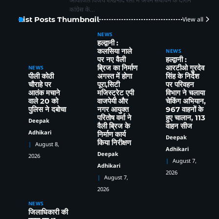
कांग्रेस के…
List Posts Thumbnail
View all
NEWS
हल्द्वानी :
कलसिया नाले
NEWS
पर नए वैली
हल्द्वानी :
ब्रिज का निर्माण
आरटीओ गुरदेव
NEWS
पीली कोठी
अगस्त में होगा
सिंह के निर्देश
चौराहे पर
पूरा,सिटी
पर परिवहन
आतंक मचाने
मजिस्ट्रेट एपी
विभाग ने चलाया
वाले 20 को
वाजपेयी और
चेकिंग अभियान,
पुलिस ने दबोचा
नगर आयुक्त
967 वाहनों के
परितोष वर्मा ने
हुए चालान, 113
Deepak
हल्द्वानी संभाग में परिवहन विभाग का बड़ा एक्शन,
वैली ब्रिज के
वाहन सीज
2
Adhikari
निर्माण कार्य
257 वाहनों के चालान, 22 वाहन सीज
Deepak
किया निरीक्षण
August 8,
Deepak Adhikari
Adhikari
Deepak
2026
उत्तराखण्ड मुक्त विश्वविद्यालय की 46वीं कार्य
3
August 7,
Adhikari
परिषद की बैठक सम्पन्न, कई प्रस्तावों को मिली
2026
कार्य परिषद की संस्तुति
Deepak Adhikari
August 7,
2026
76 वर्षीय महिला निकली कोरोना
4
पॉजिटिव,सुशीला तिवारी अस्पताल में हुई भर्ती
NEWS
Deepak Adhikari
जिलाधिकारी की