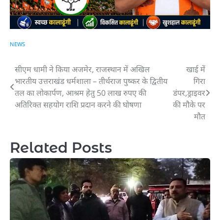
NEWS
सीएम धामी ने किया अजमेर, राजस्थान में अखिल
खाई में
Post
भारतीय उत्तराखंड धर्मशाला – तीर्थराज पुष्कर के द्वितीय
गिरा
navigation
तल का लोकार्पण, आश्रम हेतु 50 लाख रुपए की
डंपर,ड्राइवर
अतिरिक्त सहयोग राशि प्रदान करने की घोषणा
की मौके पर
मौत
Related Posts