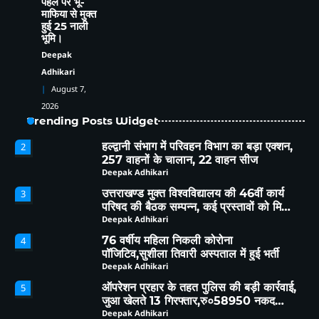
पहल पर भू-
ऑपरेशन प्रहार के तहत पुलिस की बड़ी कार्रवाई,
5
माफिया से मुक्त
जुआ खेलते 13 गिरफ्तार,रु०58950 नकद
हुई 25 नाली
बरामद
Deepak Adhikari
भूमि।
हल्द्वानी:(बड़ी खबर)-भू-कानून उल्लंघन पर डीएम
1
Deepak
का बड़ा फैसला, 250 वर्ग मीटर भूमि राज्य
Adhikari
सरकार के नाम
Deepak Adhikari
August 7,
हल्द्वानी संभाग में परिवहन विभाग का बड़ा एक्शन,
2
2026
257 वाहनों के चालान, 22 वाहन सीज
Trending Posts Widget
Deepak Adhikari
उत्तराखण्ड मुक्त विश्वविद्यालय की 46वीं कार्य
3
परिषद की बैठक सम्पन्न, कई प्रस्तावों को मिली
कार्य परिषद की संस्तुति
Deepak Adhikari
76 वर्षीय महिला निकली कोरोना
4
पॉजिटिव,सुशीला तिवारी अस्पताल में हुई भर्ती
Deepak Adhikari
ऑपरेशन प्रहार के तहत पुलिस की बड़ी कार्रवाई,
5
जुआ खेलते 13 गिरफ्तार,रु०58950 नकद
बरामद
Deepak Adhikari
हल्द्वानी:(बड़ी खबर)-भू-कानून उल्लंघन पर डीएम
1
का बड़ा फैसला, 250 वर्ग मीटर भूमि राज्य
सरकार के नाम
Deepak Adhikari