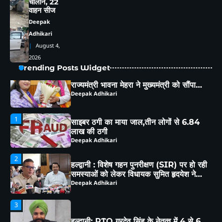
चालान, 22
वाहन सीज
Deepak
5
Adhikari
भीमताल के नियोजित विकास को लेकर दर्जा
राज्यमंत्री भावना मेहरा ने मुख्यमंत्री को सौंपा
August 4,
विस्तृत मांगपत्र
Deepak Adhikari
2026
Trending Posts Widget
1
साइबर ठगी का माया जाल,तीन लोगों से 6.84
लाख की ठगी
Deepak Adhikari
2
हल्द्वानी : विशेष गहन पुनरीक्षण (SIR) पर हो रही
समस्याओं को लेकर विधायक सुमित हृदयेश ने
सिटी मजिस्ट्रेट से की चर्चा
Deepak Adhikari
3
हल्द्वानी: RTO गुरदेव सिंह के नेतृत्व में 4 से 6
अगस्त तक मॉडिफाइड वाहनों पर चलेगा शिकंजा,
ब्लैक फिल्म-हूटर-रेट्रो साइलेंसर पर होगी सख्त
Deepak Adhikari
कार्रवाई