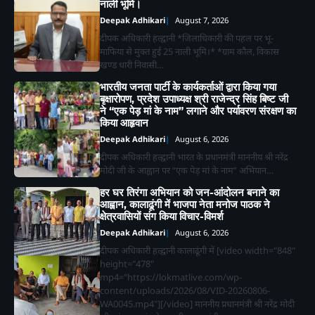
नाली भूमि।
Deepak Adhikari
August 7, 2026
दीपक अधिकारी हल्द्वानी *जिलाधिकारी की पहल पर भू-
माफिया से मुक्त हुई 25 नाली भूमि।* *ग्राम कौल, विकास
खण्ड धारी निवासी…
भारतीय जनता पार्टी के कार्यकर्ताओं द्वारा किया गया
बृक्षारोपण, प्रदेश उपाध्यक्ष श्री राजेन्द्र सिंह बिष्ट जी
ने “एक पेड़ मां के नाम” लगाने और पर्यावरण संरक्षण का
किया आहृवान
Deepak Adhikari
August 6, 2026
दीपक अधिकारी हल्द्वानी भारत के प्रधानमंत्री माननीय श्री नरेंद्र
मोदी जी के आह्वान पर “एक पेड़ मां के नाम” अभियान…
हर घर तिरंगा अभियान को जन-आंदोलन बनाने का
आह्वान, कालाढूंगी में भाजपा नेता मनोज पाठक ने
क्षेत्रवासियों संग किया विचार-विमर्श
Deepak Adhikari
August 6, 2026
दीपक अधिकारी हल्द्वानी कालाढूंगी में [video width="848"
height="478"
mp4="https://lokmatlive.com/wp-
content/uploads/2026/08/VID-20260806-
WA0045.mp4"][/video] माननीय प्रधानमंत्री श्री नरेंद्र मोदी