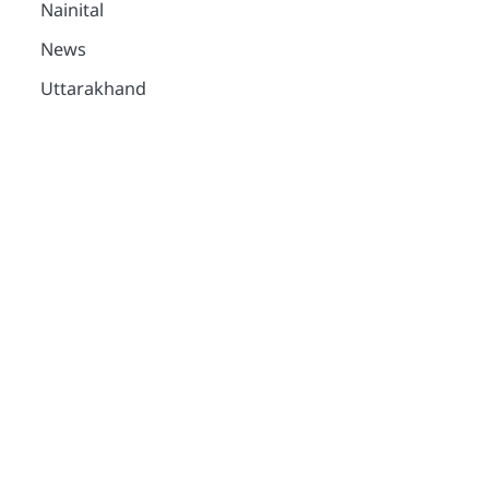
Nainital
News
Uttarakhand