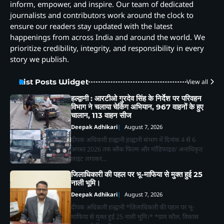
inform, empower, and inspire. Our team of dedicated
journalists and contributors work around the clock to
ensure our readers stay updated with the latest
happenings from across India and around the world. We
prioritize credibility, integrity, and responsibility in every
story we publish.
List Posts Widget
View all
हल्द्वानी : आरटीओ गुरदेव सिंह के निर्देश पर परिवहन
विभाग ने चलाया चेकिंग अभियान, 967 वाहनों के हुए
चालान, 113 वाहन सीज
Deepak Adhikari
August 7, 2026
दीपक अधिकारी हल्द्वानी हल्द्वानी संभाग में दिनांक 4 से 6
अगस्त 2026 तक ब्लैक फिल्म और मॉडिफाइड/ अनाधिकृत
लाइट लगाकर…
जिलाधिकारी की पहल पर भू-माफिया से मुक्त हुई 25
नाली भूमि।
Deepak Adhikari
August 7, 2026
दीपक अधिकारी हल्द्वानी *जिलाधिकारी की पहल पर भू-
माफिया से मुक्त हुई 25 नाली भूमि।* *ग्राम कौल, विकास