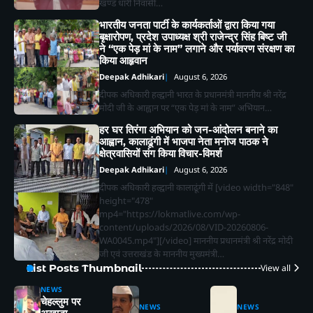
खण्ड धारी निवासी…
भारतीय जनता पार्टी के कार्यकर्ताओं द्वारा किया गया
बृक्षारोपण, प्रदेश उपाध्यक्ष श्री राजेन्द्र सिंह बिष्ट जी
ने “एक पेड़ मां के नाम” लगाने और पर्यावरण संरक्षण का
किया आहृवान
Deepak Adhikari
August 6, 2026
दीपक अधिकारी हल्द्वानी भारत के प्रधानमंत्री माननीय श्री नरेंद्र
मोदी जी के आह्वान पर “एक पेड़ मां के नाम” अभियान…
हर घर तिरंगा अभियान को जन-आंदोलन बनाने का
आह्वान, कालाढूंगी में भाजपा नेता मनोज पाठक ने
क्षेत्रवासियों संग किया विचार-विमर्श
Deepak Adhikari
August 6, 2026
दीपक अधिकारी हल्द्वानी कालाढूंगी में [video width="848"
height="478"
mp4="https://lokmatlive.com/wp-
content/uploads/2026/08/VID-20260806-
WA0045.mp4"][/video] माननीय प्रधानमंत्री श्री नरेंद्र मोदी
जी एवं उत्तराखंड के माननीय मुख्यमंत्री…
List Posts Thumbnail
View all
NEWS
चेहल्लुम पर
NEWS
NEWS