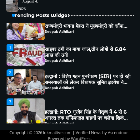
August 4,
राज्यमंत्री भावना मेहरा ने मुख्यमंत्री को सौंपा
2026
विस्तृत मांगपत्र
Deepak Adhikari
Trending Posts Widget
1
साइबर ठगी का माया जाल,तीन लोगों से 6.84
लाख की ठगी
Deepak Adhikari
2
हल्द्वानी : विशेष गहन पुनरीक्षण (SIR) पर हो रही
समस्याओं को लेकर विधायक सुमित हृदयेश ने
सिटी मजिस्ट्रेट से की चर्चा
Deepak Adhikari
3
हल्द्वानी: RTO गुरदेव सिंह के नेतृत्व में 4 से 6
अगस्त तक मॉडिफाइड वाहनों पर चलेगा शिकंजा,
ब्लैक फिल्म-हूटर-रेट्रो साइलेंसर पर होगी सख्त
Deepak Adhikari
कार्रवाई
4
Copyright © 2026
lokmatlive.com
| Verified News by
Ascendoor
|
कांग्रेस ने पार्टी के लिए समर्पित संदीप पांडे को
Powered by
WordPress
.
बनाया जिला महासचिव